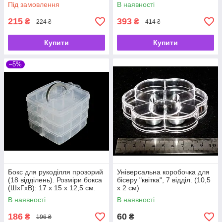
Під замовлення
В наявності
215
393
₴
₴
224 ₴
414 ₴
Купити
Купити
–5%
Бокс для рукоділля прозорий
Універсальна коробочка для
(18 відділень). Розміри бокса
бісеру "квітка", 7 відділ. (10,5
(ШхГхВ): 17 х 15 х 12,5 см.
х 2 см)
В наявності
В наявності
186
60
₴
₴
196 ₴