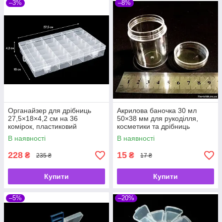
–3%
–8%
Органайзер для дрібниць
Акрилова баночка 30 мл
27,5×18×4,2 см на 36
50×38 мм для рукоділля,
комірок, пластиковий
косметики та дрібниць
контейнер зі знімними
В наявності
В наявності
перегородками
228
15
₴
₴
235 ₴
17 ₴
Купити
Купити
–5%
–20%