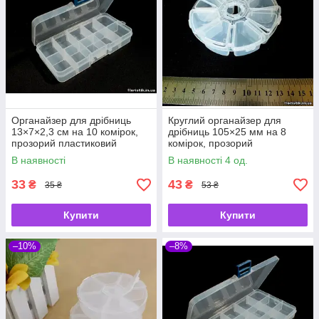
Органайзер для дрібниць
Круглий органайзер для
13×7×2,3 см на 10 комірок,
дрібниць 105×25 мм на 8
прозорий пластиковий
комірок, прозорий
контейнер
пластиковий контейнер
В наявності
В наявності 4 од.
33
43
₴
₴
35 ₴
53 ₴
Купити
Купити
–10%
–8%