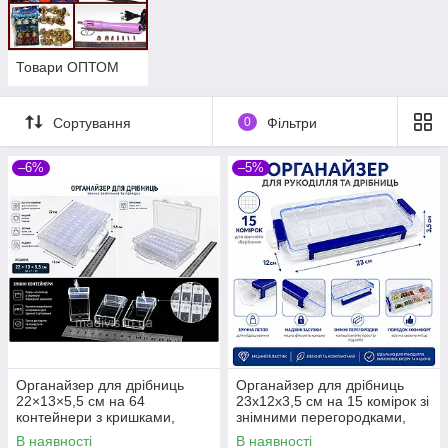
Товари ОПТОМ
Сортування
0
Фільтри
–6%
–5%
Органайзер для дрібниць
Органайзер для дрібниць
22×13×5,5 см на 64
23х12х3,5 см на 15 комірок зі
контейнери з кришками,
знімними перегородками,
прозорий пластиковий бокс
пластиковий контейнер для
В наявності
В наявності