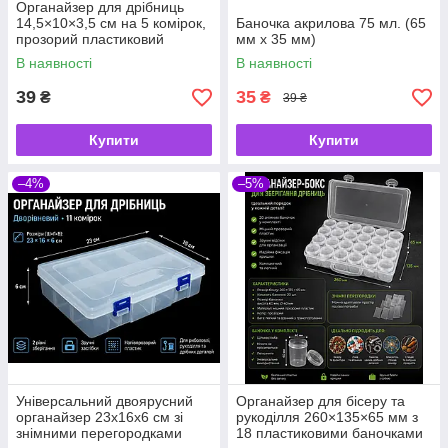
Органайзер для дрібниць
14,5×10×3,5 см на 5 комірок,
Баночка акрилова 75 мл. (65
прозорий пластиковий
мм х 35 мм)
контейнер
В наявності
В наявності
39
35
₴
₴
39 ₴
Купити
Купити
–4%
–5%
Універсальний двоярусний
Органайзер для бісеру та
органайзер 23х16х6 см зі
рукоділля 260×135×65 мм з
знімними перегородками
18 пластиковими баночками