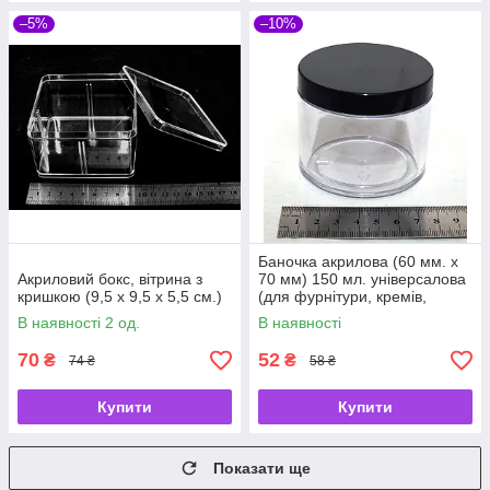
–5%
–10%
Баночка акрилова (60 мм. х
Акриловий бокс, вітрина з
70 мм) 150 мл. універсалова
кришкою (9,5 х 9,5 х 5,5 см.)
(для фурнітури, кремів,
мазей, слайма)
В наявності 2 од.
В наявності
70
52
₴
₴
74 ₴
58 ₴
Купити
Купити
Показати ще