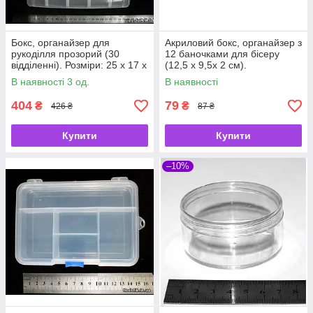
Бокс, органайзер для
Акриловий бокс, органайзер з
рукоділля прозорий (30
12 баночками для бісеру
відділенні). Розміри: 25 х 17 х
(12,5 х 9,5х 2 см).
19 см.
В наявності 3 од.
В наявності
404
79
₴
₴
426 ₴
87 ₴
Купити
Купити
–10%