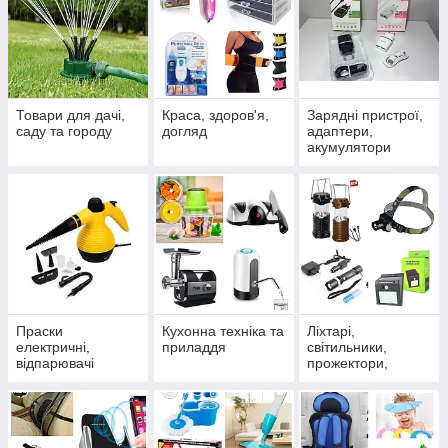
Товари для дачі,
Краса, здоров'я,
Зарядні пристрої,
саду та городу
догляд
адаптери,
акумулятори
Праски
Кухонна техніка та
Ліхтарі,
електричні,
приладдя
світильники,
відпарювачі
прожектори,
лампи, проектори,
вуличне
освітлення