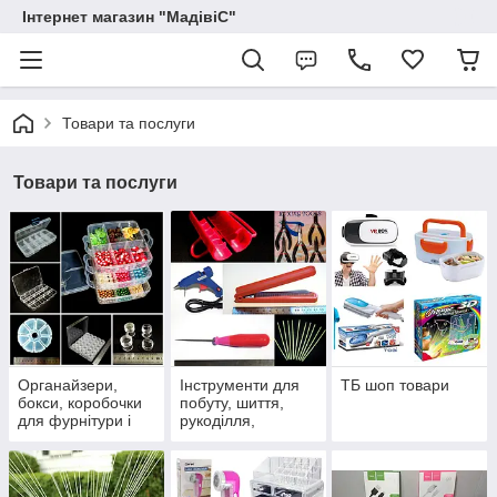
Інтернет магазин "МадівіС"
Товари та послуги
Товари та послуги
Органайзери,
Інструменти для
ТБ шоп товари
бокси, коробочки
побуту, шиття,
для фурнітури і
рукоділля,
дрібних предметів,
флористики
таблетніци