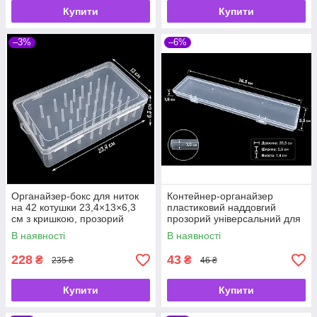
Купити
Купити
–3%
–6%
Органайзер-бокс для ниток
Контейнер-органайзер
на 42 котушки 23,4×13×6,3
пластиковий наддовгий
см з кришкою, прозорий
прозорий універсальний для
пластиковий контейнер
пензлів, поплавців, свердел,
В наявності
В наявності
олівців 26,5×5,5×1,8
228
43
₴
₴
235 ₴
46 ₴
Купити
Купити