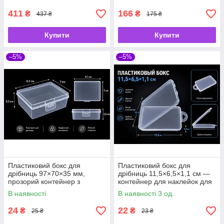
для бісеру, страз і фурнітури
рукоділля та фурнітури
411
166
₴
₴
437 ₴
175 ₴
Купити
Купити
–5%
–5%
Пластиковий бокс для
Пластиковий бокс для
дрібниць 97×70×35 мм,
дрібниць 11,5×6,5×1,1 см —
прозорий контейнер з
контейнер для наклейок для
відкидною кришкою
повік, матуючих серветок та
В наявності
В наявності 3 од.
накладних вій
24
22
₴
₴
25 ₴
23 ₴