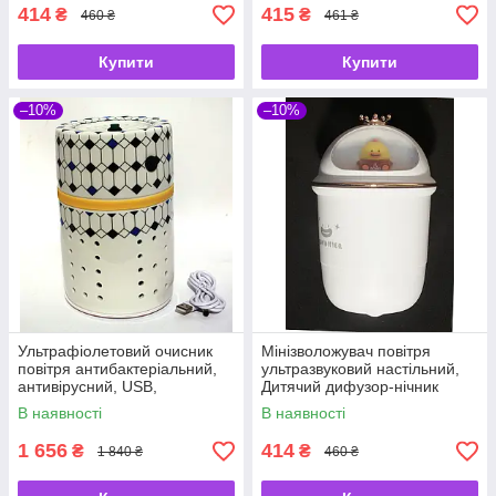
414
415
₴
₴
460 ₴
461 ₴
Купити
Купити
–10%
–10%
Ультрафіолетовий очисник
Мінізволожувач повітря
повітря антибактеріальний,
ультразвуковий настільний,
антивірусний, USB,
Дитячий дифузор-нічник
керамічний корпус
В наявності
В наявності
1 656
414
₴
₴
1 840 ₴
460 ₴