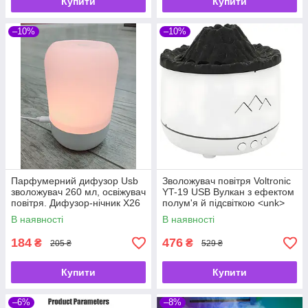
Купити
Купити
–10%
–10%
Парфумерний дифузор Usb
Зволожувач повітря Voltronic
зволожувач 260 мл, освіжувач
YT-19 USB Вулкан з ефектом
повітря. Дифузор-нічник X26
полум'я й підсвіткою <unk>
Зволожувач для дому Білий
В наявності
В наявності
184
476
₴
₴
205 ₴
529 ₴
Купити
Купити
–6%
–8%