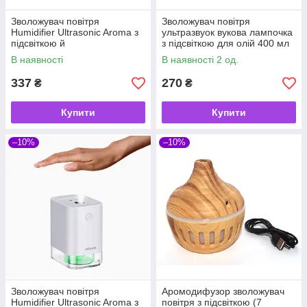
Зволожувач повітря
Зволожувач повітря
Humidifier Ultrasonic Aroma з
ультразвуок вукова лампочка
підсвіткою й
з підсвіткою для олій 400 мл
аромадифузором
В наявності
В наявності 2 од.
337
270
₴
₴
Купити
Купити
–10%
–10%
Зволожувач повітря
Аромодифузор зволожувач
Humidifier Ultrasonic Aroma з
повітря з підсвіткою (7