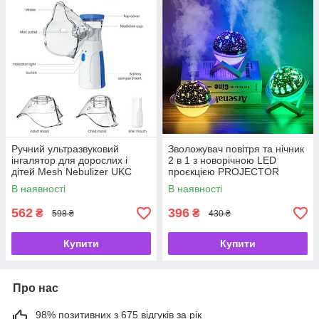
Ручний ультразвуковий
Зволожувач повітря та нічник
інгалятор для дорослих і
2 в 1 з новорічною LED
дітей Mesh Nebulizer UKC
проєкцією PROJECTOR
JSL-W302
HUMIDIFIER, дерев'яна
В наявності
В наявності
стійка
562
396
₴
₴
598 ₴
430 ₴
Купити
Купити
Про нас
98% позитивних з 675 відгуків за рік