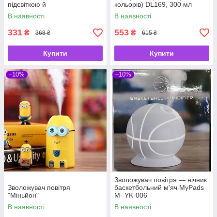
підсвіткою й
кольорів) DL169, 300 мл
аромадифузором
світле дерево
В наявності
В наявності
331
553
₴
₴
368 ₴
615 ₴
Купити
Купити
–10%
–10%
Зволожувач повітря — нічник
Зволожувач повітря
баскетбольний м'яч MyPads
"Міньйон"
M- YK-006
В наявності
В наявності