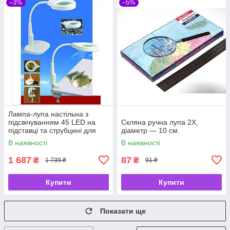
–3%
–5%
Лампа-лупа настільна з
підсвічуванням 45 LED на
Скляна ручна лупа 2Х,
підставці та струбцині для
діаметр — 10 см.
рукоділля, читання та
В наявності
В наявності
ремонту 9145T
1 687
87
₴
₴
1 739 ₴
91 ₴
Купити
Купити
Показати ще