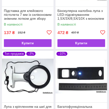
Підставка для клейового
Бінокулярна налобна лупа з
пістолета 7 мм із силіконовим
LED-підсвічуванням
знімним лотком для збору
1,5X/3X/8,5X/10X з моноклем
клею, універсальна, 17×5×4
для ремонту, рукоділля та
В наявності
В наявності
см
читання MG81007-A
137
472
₴
₴
152 ₴
497 ₴
Купити
Купити
Топ продажів
–3%
–10%
Лупа з кріпленням на шиї для
Багатофункціональна