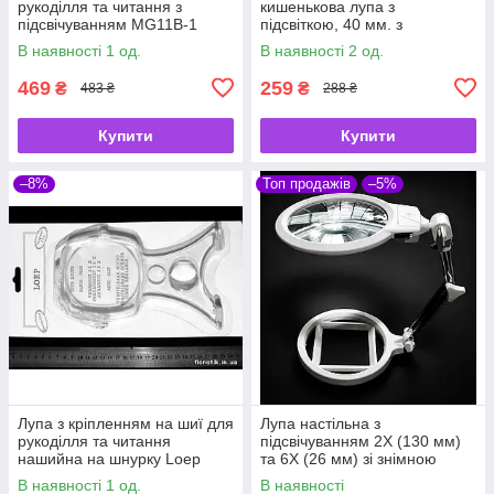
рукоділля та читання з
кишенькова лупа з
підсвічуванням MG11B-1
підсвіткою, 40 мм. з
детектором валют і
В наявності 1 од.
В наявності 2 од.
ліхтариком
469
259
₴
₴
483 ₴
288 ₴
Купити
Купити
–8%
Топ продажів
–5%
Лупа з кріпленням на шиї для
Лупа настільна з
рукоділля та читання
підсвічуванням 2X (130 мм)
нашийна на шнурку Loep
та 6X (26 мм) зі знімною
розмірною рамкою — для
В наявності 1 од.
В наявності
читання, рукоділля та