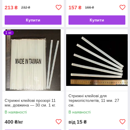
213
157
₴
₴
232 ₴
166 ₴
Купити
Купити
1 кг.
Стрижні клейові для
Стрижні клейові прозорі 11
термопістолетів, 11 мм. 27
мм, довжина — 30 см. 1 кг.
см.
В наявності
В наявності
400
15
₴/кг
від
₴