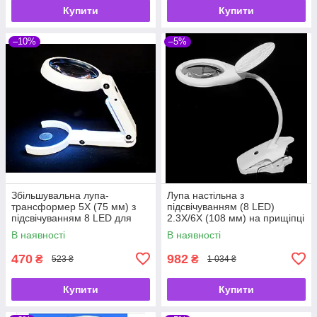
Купити
Купити
–10%
–5%
Збільшувальна лупа-
Лупа настільна з
трансформер 5X (75 мм) з
підсвічуванням (8 LED)
підсвічуванням 8 LED для
2.3X/6X (108 мм) на прищіпці
читання, рукоділля та
та гнучкому тримачі для
В наявності
В наявності
ремонту FS75RC
читання, рукоділля та
ремонту BC108C
470
982
₴
₴
523 ₴
1 034 ₴
Купити
Купити