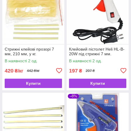
Стрижні клейові прозорі 7
Клейовий пістолет Heli HL-B-
мм, 210 мм, у кг.
20W під стрижні 7 мм.
В наявності 2 од.
В наявності 2 од.
420
197
₴/кг
₴
442 ₴/кг
207 ₴
Купити
Купити
–8%