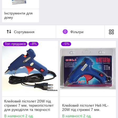
Інструменти для
дому
Сортування
0
Фільтри
Топ продажів
–8%
–5%
Клейовий пістолет 20W під
стрижні 7 мм, термопістолет
Клейовий пістолет Heli HL-
для рукоділля та творчості
20W під стрижні 7 мм.
HL-E20W
В наявності 2 од.
В наявності 2 од.