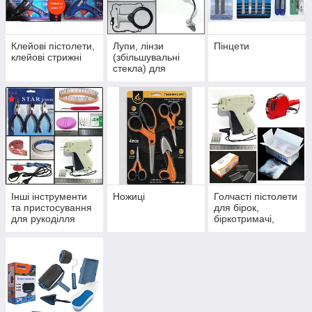
Клейові пістолети,
Лупи, лінзи
Пінцети
клейові стрижні
(збільшувальні
стекла) для
побуту, творчості,
ремонту
Інші інструменти
Ножиці
Голчасті пістолети
та пристосування
для бірок,
для рукоділля
біркотримачі,
хомути, бірки