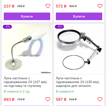
ремонту MG3B-1A
237
572
₴
₴
258 ₴
602 ₴
Купити
Купити
–5%
–5%
Лупа настільна з
Лупа настільна з
підсвічуванням 2X (107 мм)
підсвічуванням 2X (130 мм),
на підставці та гнучкому
шарнірна для читання,
тримачі для читання,
рукоділля та ремонту
В наявності 2 од.
В наявності
рукоділля та ремонту MG5B-
MG83024-2
4
683
587
₴
₴
719 ₴
618 ₴