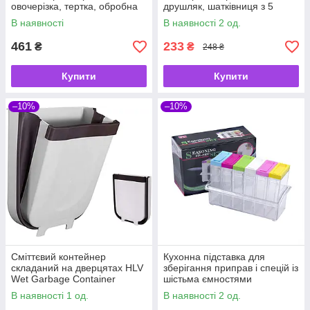
овочерізка, тертка, обробна
друшляк, шатківниця з 5
дошка, ножі, друшляк
насадками
В наявності
В наявності 2 од.
461
233
₴
₴
248 ₴
Купити
Купити
–10%
–10%
Сміттєвий контейнер
Кухонна підставка для
складаний на дверцятах HLV
зберігання приправ і спецій із
Wet Garbage Container
шістьма ємностями
24,3*21,5*14 см.
Seasoning Six Piece Set
В наявності 1 од.
В наявності 2 од.