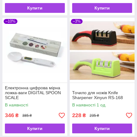
Купити
Купити
–10%
–3%
Електронна цифрова мірна
ложка-ваги DIGITAL SPOON
Точило для ножів Knife
SCALE
Sharpener Xinyun RS-168
В наявності
В наявності 1 од.
346
228
₴
₴
385 ₴
235 ₴
Купити
Купити