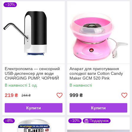
–10%
Електропомпа — сенсорний
Апарат для приготування
USB-диспенсер для води
солодкої вати Cotton Candy
CHARGING PUMP, ЧОРНИЙ
Maker GCM 520 Pink
В наявності 1 од.
В наявності
219
999
₴
₴
244 ₴
Купити
Купити
–8%
–10%
Подарунок