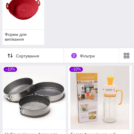
Форми для
випікання
Сортування
0
Фільтри
–10%
–10%