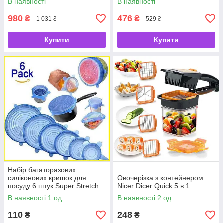
В наявності
В наявності
бутильованої води
980
476
₴
₴
1 031 ₴
529 ₴
Купити
Купити
Набір багаторазових
силіконових кришок для
Овочерізка з контейнером
посуду 6 штук Super Stretch
Nicer Dicer Quick 5 в 1
SILICONE Lids СЙЄ
В наявності 1 од.
В наявності 2 од.
110
248
₴
₴