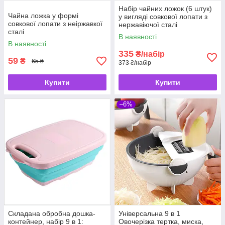
Набір чайних ложок (6 штук)
Чайна ложка у формі
у вигляді совкової лопати з
совкової лопати з неіржавкої
нержавіючої сталі
сталі
В наявності
В наявності
335
₴/набір
59
₴
65 ₴
373 ₴/набір
Купити
Купити
–6%
Складана обробна дошка-
Універсальна 9 в 1
контейнер, набір 9 в 1:
Овочерізка тертка, миска,