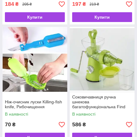
184
197
₴
₴
205 ₴
219 ₴
Купити
Купити
Соковичавниця ручна
Ніж-очисник луски Killing-fish
шнекова
knife, Рибочищення
багатофункціональна Find
Back Juicer, ручна
В наявності
В наявності
соковичавниця
70
586
₴
₴