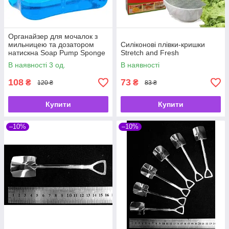
Органайзер для мочалок з
мильницею та дозатором
Силіконові плівки-кришки
натискна Soap Pump Sponge
Stretch and Fresh
Caddy
В наявності 3 од.
В наявності
108
73
₴
₴
120 ₴
83 ₴
Купити
Купити
–10%
–10%