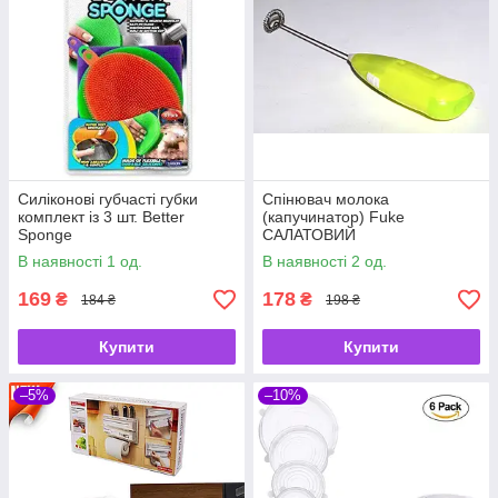
Силіконові губчасті губки
Спінювач молока
комплект із 3 шт. Better
(капучинатор) Fuke
Sponge
САЛАТОВИЙ
В наявності 1 од.
В наявності 2 од.
169
178
₴
₴
184 ₴
198 ₴
Купити
Купити
–5%
–10%