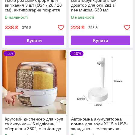
Набір роз’ємних форм для
Багатофункціональний
випікання 3 шт (Ø24 / 26 / 28
дозатор для олії 2в1 з
см), антипригарне покриття
пензликом, 630 мл
(коричневий, жовтий,
В наявності
В наявності
зелений)
338
228
₴
₴
376 ₴
253 ₴
Купити
Купити
–5%
–10%
Круговий диспенсер для круп
Автономна акумуляторна
та сипучих — 6 відділень,
помпа для води X115 з USB-
обертання 360°, місткість до
зарядкою — електрична
6 кг
помпа без кулера для