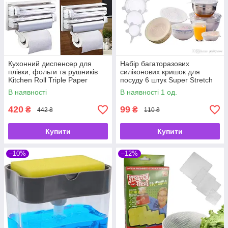
Кухонний диспенсер для
Набір багаторазових
плівки, фольги та рушників
силіконових кришок для
Kitchen Roll Triple Paper
посуду 6 штук Super Stretch
Dispenser
SILICONE Lids БІЛІ
В наявності
В наявності 1 од.
420
99
₴
₴
442 ₴
110 ₴
Купити
Купити
–10%
–12%