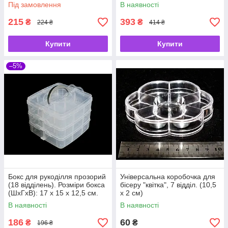
Під замовлення
В наявності
215
393
₴
₴
224 ₴
414 ₴
Купити
Купити
–5%
Бокс для рукоділля прозорий
Універсальна коробочка для
(18 відділень). Розміри бокса
бісеру "квітка", 7 відділ. (10,5
(ШхГхВ): 17 х 15 х 12,5 см.
х 2 см)
В наявності
В наявності
186
60
₴
₴
196 ₴