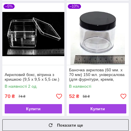
–5%
–10%
Баночка акрилова (60 мм. х
Акриловий бокс, вітрина з
70 мм) 150 мл. універсалова
кришкою (9,5 х 9,5 х 5,5 см.)
(для фурнітури, кремів,
мазей, слайма)
В наявності 2 од.
В наявності
70
52
₴
₴
74 ₴
58 ₴
Купити
Купити
Показати ще