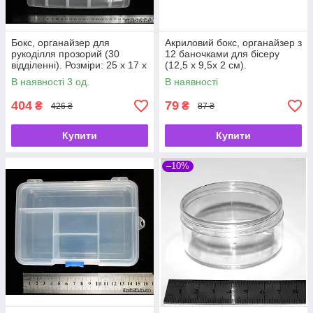
Бокс, органайзер для
Акриловий бокс, органайзер з
рукоділля прозорий (30
12 баночками для бісеру
відділенні). Розміри: 25 х 17 х
(12,5 х 9,5х 2 см).
19 см.
В наявності 3 од.
В наявності
404
79
₴
₴
426 ₴
87 ₴
Купити
Купити
–10%