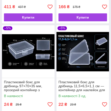
для бісеру, страз і фурнітури
рукоділля та фурнітури
411
166
₴
₴
437 ₴
175 ₴
Купити
Купити
–5%
–5%
Пластиковий бокс для
Пластиковий бокс для
дрібниць 97×70×35 мм,
дрібниць 11,5×6,5×1,1 см —
прозорий контейнер з
контейнер для наклейок для
відкидною кришкою
повік, матуючих серветок та
В наявності
В наявності 3 од.
накладних вій
24
22
₴
₴
25 ₴
23 ₴