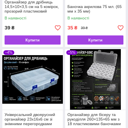
Органайзер для дрібниць
14,5×10×3,5 см на 5 комірок,
Баночка акрилова 75 мл. (65
прозорий пластиковий
мм х 35 мм)
контейнер
В наявності
В наявності
39
35
₴
₴
39 ₴
Купити
Купити
–4%
–5%
Універсальний двоярусний
Органайзер для бісеру та
органайзер 23х16х6 см зі
рукоділля 260×135×65 мм з
знімними перегородками
18 пластиковими баночками