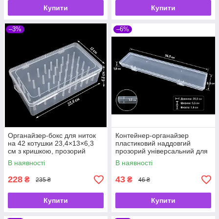
Купити
Купити
–3%
–6%
Органайзер-бокс для ниток
Контейнер-органайзер
на 42 котушки 23,4×13×6,3
пластиковий наддовгий
см з кришкою, прозорий
прозорий універсальний для
пластиковий контейнер
пензлів, поплавців, свердел,
В наявності
В наявності
олівців 26,5×5,5×1,8
228
43
₴
₴
235 ₴
46 ₴
Купити
Купити