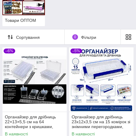
Товари ОПТОМ
Сортування
0
Фільтри
–6%
–5%
Органайзер для дрібниць
Органайзер для дрібниць
22×13×5,5 см на 64
23х12х3,5 см на 15 комірок зі
контейнери з кришками,
знімними перегородками,
прозорий пластиковий бокс
пластиковий контейнер для
В наявності
В наявності