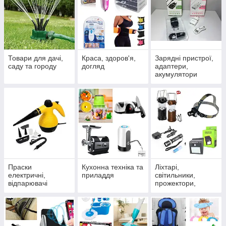
Товари для дачі,
Краса, здоров'я,
Зарядні пристрої,
саду та городу
догляд
адаптери,
акумулятори
Праски
Кухонна техніка та
Ліхтарі,
електричні,
приладдя
світильники,
відпарювачі
прожектори,
лампи, проектори,
вуличне
освітлення