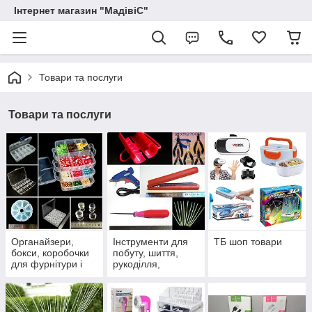
Інтернет магазин "МадівіС"
Товари та послуги
Товари та послуги
Органайзери,
Інструменти для
ТБ шоп товари
бокси, коробочки
побуту, шиття,
для фурнітури і
рукоділля,
дрібних предметів,
флористики
таблетніци