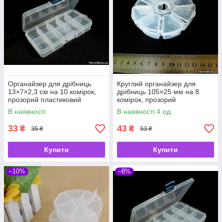
Органайзер для дрібниць
Круглий органайзер для
13×7×2,3 см на 10 комірок,
дрібниць 105×25 мм на 8
прозорий пластиковий
комірок, прозорий
контейнер
пластиковий контейнер
В наявності
В наявності 4 од.
33
43
₴
₴
35 ₴
53 ₴
Купити
Купити
–10%
–8%