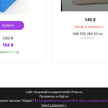
149 ₴
Купити
Немає в наявності
+380 (50) 260-03-44
109 ₴
Vodafone
104 ₴
явності 1 од.
Сайт створений на маркетплейсі
Prom.ua
Продавець на Bigl.ua
Інтернет-магазин "МадівіС" |
Поскаржитися на контент
|
Політика конфіденційно
Select Language
▼