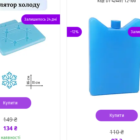
DT-42449/ 1.2-100
Залишилось 24 дні
–12%
Зали
Купити
Купити
149 ₴
134 ₴
110 ₴
 наявності