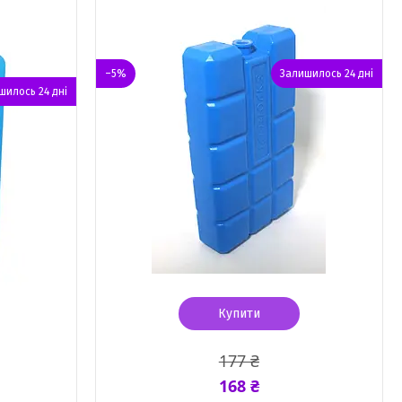
–5%
Залишилось 24 дні
шилось 24 дні
Купити
177 ₴
168 ₴