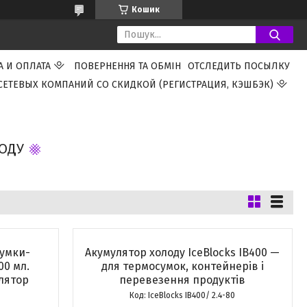
Кошик
А И ОПЛАТА
ПОВЕРНЕННЯ ТА ОБМІН
ОТСЛЕДИТЬ ПОСЫЛКУ
СЕТЕВЫХ КОМПАНИЙ СО СКИДКОЙ (РЕГИСТРАЦИЯ, КЭШБЭК)
ОДУ
сумки-
Акумулятор холоду IceBlocks IB400 —
00 мл.
для термосумок, контейнерів і
лятор
перевезення продуктів
IceBlocks IB400/ 2.4-80