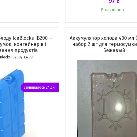
97 ₴
В наявності
лоду IceBlocks IB200 —
Аккумулятор холода 400 мл (1
умок, контейнерів і
набор 2 шт для термосумки
зення продуктів
Бежевый
eBlocks IB200/ 1.4-70
Залишилось 24 дні