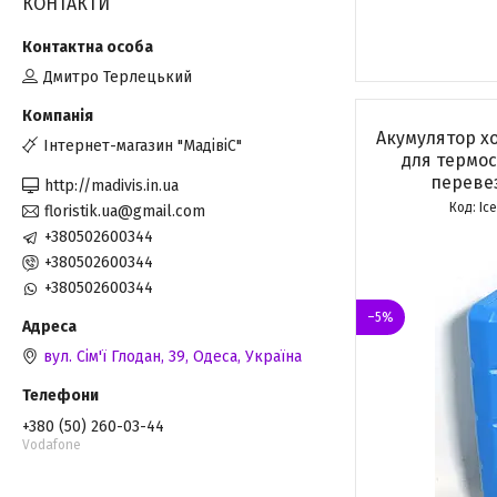
КОНТАКТИ
Дмитро Терлецький
Акумулятор хо
Інтернет-магазин "МадівіС"
для термос
переве
http://madivis.in.ua
Ic
floristik.ua@gmail.com
+380502600344
+380502600344
+380502600344
–5%
вул. Сім'ї Глодан, 39, Одеса, Україна
+380 (50) 260-03-44
Vodafone