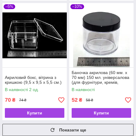
–5%
–10%
Баночка акрилова (60 мм. х
Акриловий бокс, вітрина з
70 мм) 150 мл. універсалова
кришкою (9,5 х 9,5 х 5,5 см.)
(для фурнітури, кремів,
мазей, слайма)
В наявності 2 од.
В наявності
70
52
₴
₴
74 ₴
58 ₴
Купити
Купити
Показати ще