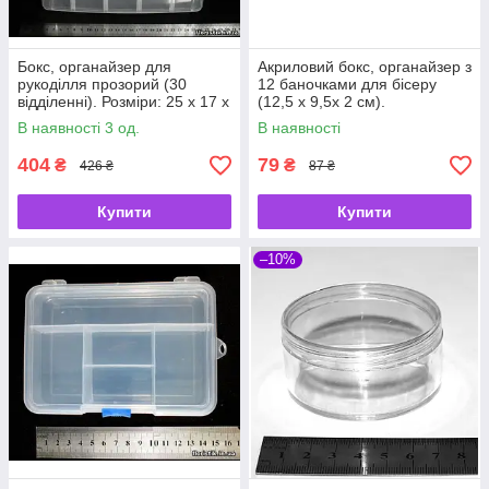
Бокс, органайзер для
Акриловий бокс, органайзер з
рукоділля прозорий (30
12 баночками для бісеру
відділенні). Розміри: 25 х 17 х
(12,5 х 9,5х 2 см).
19 см.
В наявності 3 од.
В наявності
404
79
₴
₴
426 ₴
87 ₴
Купити
Купити
–10%