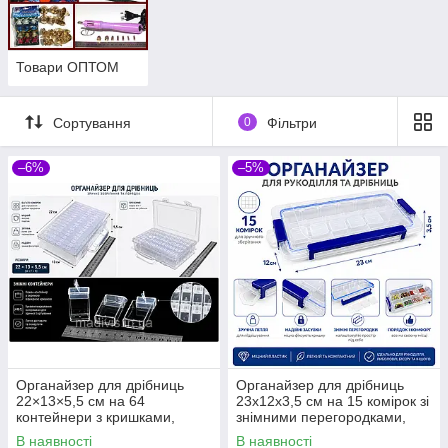
Товари ОПТОМ
Сортування
0
Фільтри
–6%
–5%
Органайзер для дрібниць
Органайзер для дрібниць
22×13×5,5 см на 64
23х12х3,5 см на 15 комірок зі
контейнери з кришками,
знімними перегородками,
прозорий пластиковий бокс
пластиковий контейнер для
В наявності
В наявності