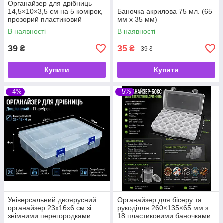
Органайзер для дрібниць
14,5×10×3,5 см на 5 комірок,
Баночка акрилова 75 мл. (65
прозорий пластиковий
мм х 35 мм)
контейнер
В наявності
В наявності
39
35
₴
₴
39 ₴
Купити
Купити
–4%
–5%
Універсальний двоярусний
Органайзер для бісеру та
органайзер 23х16х6 см зі
рукоділля 260×135×65 мм з
знімними перегородками
18 пластиковими баночками