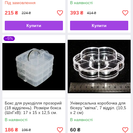
Під замовлення
В наявності
215
393
₴
₴
224 ₴
414 ₴
Купити
Купити
–5%
Бокс для рукоділля прозорий
Універсальна коробочка для
(18 відділень). Розміри бокса
бісеру "квітка", 7 відділ. (10,5
(ШхГхВ): 17 х 15 х 12,5 см.
х 2 см)
В наявності
В наявності
186
60
₴
₴
196 ₴