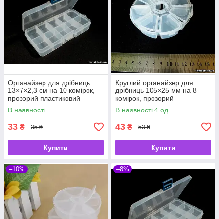
Органайзер для дрібниць
Круглий органайзер для
13×7×2,3 см на 10 комірок,
дрібниць 105×25 мм на 8
прозорий пластиковий
комірок, прозорий
контейнер
пластиковий контейнер
В наявності
В наявності 4 од.
33
43
₴
₴
35 ₴
53 ₴
Купити
Купити
–10%
–8%