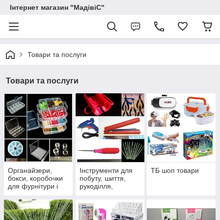
Інтернет магазин "МадівіС"
Товари та послуги
Товари та послуги
Органайзери,
Інструменти для
ТБ шоп товари
бокси, коробочки
побуту, шиття,
для фурнітури і
рукоділля,
дрібних предметів,
флористики
таблетніци