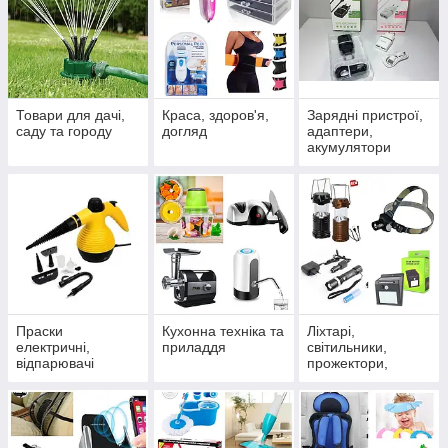
Товари для дачі,
Краса, здоров'я,
Зарядні пристрої,
саду та городу
догляд
адаптери,
акумулятори
Праски
Кухонна техніка та
Ліхтарі,
електричні,
приладдя
світильники,
відпарювачі
прожектори,
лампи, проектори,
вуличне
освітлення