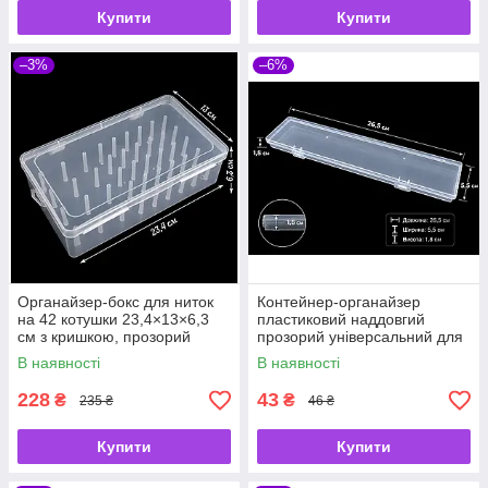
Купити
Купити
–3%
–6%
Органайзер-бокс для ниток
Контейнер-органайзер
на 42 котушки 23,4×13×6,3
пластиковий наддовгий
см з кришкою, прозорий
прозорий універсальний для
пластиковий контейнер
пензлів, поплавців, свердел,
В наявності
В наявності
олівців 26,5×5,5×1,8
228
43
₴
₴
235 ₴
46 ₴
Купити
Купити