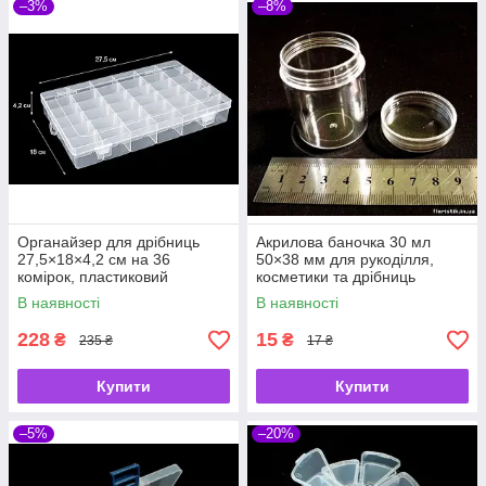
–3%
–8%
Органайзер для дрібниць
Акрилова баночка 30 мл
27,5×18×4,2 см на 36
50×38 мм для рукоділля,
комірок, пластиковий
косметики та дрібниць
контейнер зі знімними
В наявності
В наявності
перегородками
228
15
₴
₴
235 ₴
17 ₴
Купити
Купити
–5%
–20%