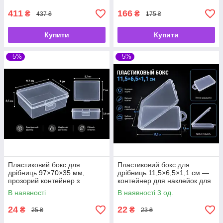
для бісеру, страз і фурнітури
рукоділля та фурнітури
411
166
₴
₴
437 ₴
175 ₴
Купити
Купити
–5%
–5%
Пластиковий бокс для
Пластиковий бокс для
дрібниць 97×70×35 мм,
дрібниць 11,5×6,5×1,1 см —
прозорий контейнер з
контейнер для наклейок для
відкидною кришкою
повік, матуючих серветок та
В наявності
В наявності 3 од.
накладних вій
24
22
₴
₴
25 ₴
23 ₴