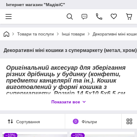
Інтернет магазин "МадівіС"
Товари та послуги
Інші товари
Декоративні міні коши
Декоративні міні кошики з супермаркету (метал, хром)
Оригінальний аксесуар для зберігання
різних дрібниць у будинку (конфети,
предмети канцелярії та ін.). Кошик
виготовлений у формі кошика з
супермаркету. Розмір 14,5х10,5х6,5 см.
Колір ручок зелений, жовтий, червоний,
Показати все
синій, бузковий, рожевий. Матеріал:
метал, ручки обтягнуті кольоровим
латексом.
Сортування
0
Фільтри
–10%
–10%