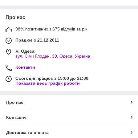
Мапа Приватбанка No 5168 7427 0800 6071, Терлецький
Дмитро;
брак No26002010457659 в ПАТ "БАНК ВОСТОК", МФО
Про нас
307123, ФЛП Терлецький Микола
Володимирові, ІНН: 2678212199.
98% позитивних з 675 відгуків за рік
Працює з 21.12.2011
м. Одеса
вул. Сім'ї Глодан, 39, Одеса, Україна
Контакти
Сьогодні працює з 15:00 до 21:00
Показати весь графік роботи
Про нас
Контакти
Доставка та оплата