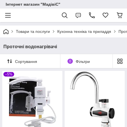
Інтернет магазин "МадівіС"
Товари та послуги
Кухонна техніка та приладдя
Прот
Проточні водонагрівачі
Сортування
0
Фільтри
–5%