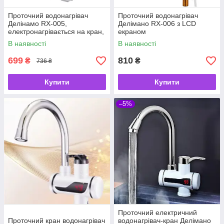
Проточний водонагрівач
Проточний водонагрівач
Делінамо RX-005,
Делімано RX-006 з LCD
електронагрівається на кран,
екраном
змішувач/змішувач бойлер
В наявності
В наявності
699
810
₴
₴
736 ₴
Купити
Купити
–5%
Проточний електричний
Проточний кран водонагрівач
водонагрівач-кран Делімано