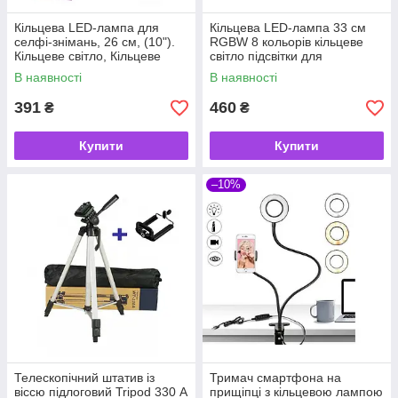
Кільцева LED-лампа для
Кільцева LED-лампа 33 см
селфі-знімань, 26 см, (10").
RGBW 8 кольорів кільцеве
Кільцеве світло, Кільцеве
світло підсвітки для
освітлення, Ring Fill Light
фотографів блогерів
В наявності
В наявності
титокерів та ін.
391
460
₴
₴
Купити
Купити
–10%
Телескопічний штатив із
Тримач смартфона на
віссю підлоговий Tripod 330 А
прищіпці з кільцевою лампою