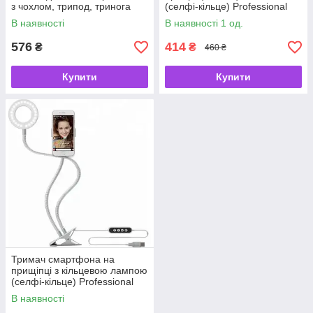
з чохлом, трипод, тринога
(селфі-кільце) Professional
Висота 51-134 см
Live Stream, 3 рівні
В наявності
В наявності 1 од.
підсвічування
576
414
₴
₴
460 ₴
Купити
Купити
Тримач смартфона на
прищіпці з кільцевою лампою
(селфі-кільце) Professional
Live Stream, 3 рівні підсвітки
В наявності