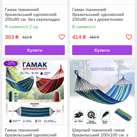
Гамак тканинний
Гамак тканинний
бразильський одномісний
бразильський одномісний
200х80 см. без перекладин
200х80 см з дерев’яними
(планок) для відпочинку
перекладинами 40 см для
В наявності 2 од.
В наявності
відпочинку
303
414
₴
₴
322 ₴
460 ₴
Купити
Купити
–10%
Гамак тканинний
Широкий тканинний гамак
бразильський одномісний
бразильський 200х100 см. з