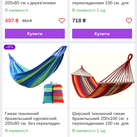
200х80 см з дерев’яними
перекладинами 100 см. для
перекладинами 80 см для
відпочинку
В наявності
В наявності 1 од.
відпочинку
497
718
₴
₴
552 ₴
Купити
Купити
–6%
Гамак тканинний
Широкий тканинний гамак
бразильський одномісний
бразильський 200х100 см. з
200х80 см. без перекладин
перекладинами 100 см. для
(планок) для відпочинку
відпочинку Червоний
В наявності
В наявності 1 од.
Синій