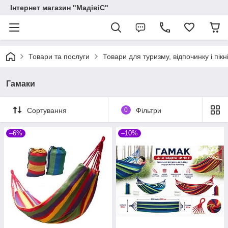
Інтернет магазин "МадівіС"
Товари та послуги
Товари для туризму, відпочинку і пікн
Гамаки
Сортування
0
Фільтри
–6%
–10%