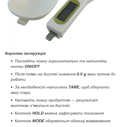
Коротка інструкція
Покладіть ложку горизонтально та натисніть
кнопку
ON/OFF
.
Після появи на дисплеї значення
0.0 g
ваги готові до
роботи.
За необхідності натисніть
TARE
, щоб обнулити
вагу тари.
Наповніть ложку продуктом — результат
миттєво з'явиться на дисплеї.
Кнопкою
HOLD
можна зафіксувати показання.
Кнопкою
MODE
обираються одиниці вимірювання.