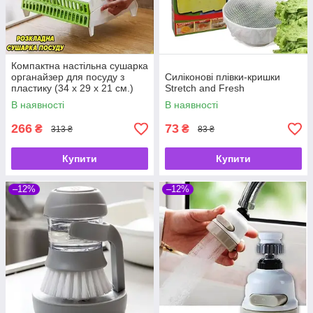
Компактна настільна сушарка
органайзер для посуду з
Силіконові плівки-кришки
пластику (34 х 29 х 21 см.)
Stretch and Fresh
В наявності
В наявності
266
73
₴
₴
313 ₴
83 ₴
Купити
Купити
–12%
–12%