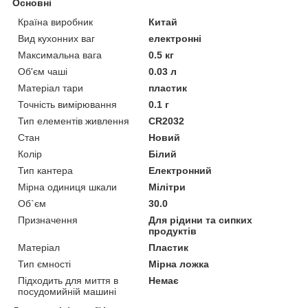
Основні
Країна виробник
Китай
Вид кухонних ваг
електронні
Максимальна вага
0.5 кг
Об'єм чаші
0.03 л
Матеріал тари
пластик
Точність вимірювання
0.1 г
Тип елементів живлення
CR2032
Стан
Новий
Колір
Білий
Тип кантера
Електронний
Мірна одиниця шкали
Мілітри
Об`єм
30.0
Призначення
Для рідини та сипких
продуктів
Матеріал
Пластик
Тип ємності
Мірна ложка
Підходить для миття в
Немає
посудомийній машині