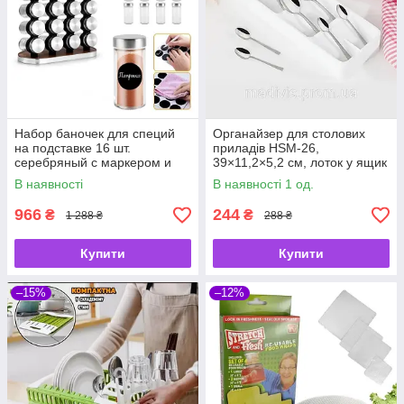
Набор баночек для специй
Органайзер для столових
на подставке 16 шт.
приладів HSM-26,
серебряный с маркером и
39×11,2×5,2 см, лоток у ящик
наклейками | Органайзер
В наявності
В наявності 1 од.
для приправ
966
244
₴
₴
1 288 ₴
288 ₴
Купити
Купити
–15%
–12%