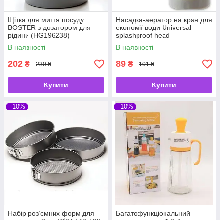
Щітка для миття посуду
Насадка-аератор на кран для
BOSTER з дозатором для
економії води Universal
рідини (HG196238)
splashproof head
В наявності
В наявності
202
89
₴
₴
230 ₴
101 ₴
Купити
Купити
–10%
–10%
Набір роз’ємних форм для
Багатофункціональний