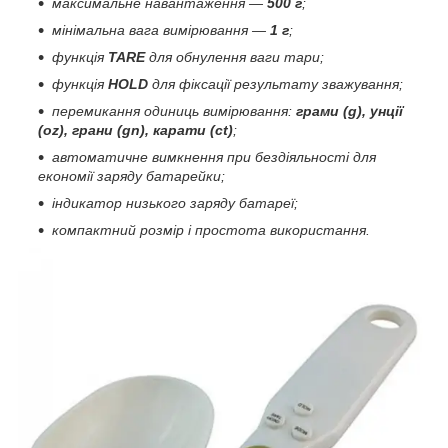
максимальне навантаження —
500 г
;
мінімальна вага вимірювання —
1 г
;
функція
TARE
для обнулення ваги тари;
функція
HOLD
для фіксації результату зважування;
перемикання одиниць вимірювання:
грами (g), унції
(oz), грани (gn), карати (ct)
;
автоматичне вимкнення при бездіяльності для
економії заряду батарейки;
індикатор низького заряду батареї;
компактний розмір і простота використання.