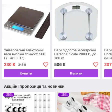
Універсальні електронні
Ваги підлогові електронні
Ваги
ваги високої точності 500
Personal Scale 2003 B, до
Pock
г (шаг 0,01г.)
180 кг.
кише
г)
330
506
207
₴
₴
348 ₴
Купити
Купити
Акційні пропозиції та новинки
–25%
–15%