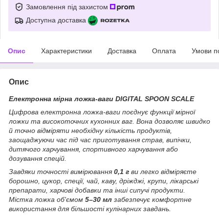
Замовлення під захистом
Доступна доставка
Опис
Характеристики
Доставка
Оплата
Умови п
Опис
Електронна мірна ложка-ваги DIGITAL SPOON SCALE
Цифрова електронна ложка-ваги поєднує функції мірної
ложки та високоточних кухонних ваг. Вона дозволяє швидко
й точно відміряти необхідну кількість продуктів,
заощаджуючи час під час приготування страв, випічки,
дитячого харчування, спортивного харчування або
дозування спецій.
Завдяки точності вимірювання
0,1 г
ви легко відміряєте
борошно, цукор, спеції, чай, каву, дріжджі, крупи, лікарські
препарати, харчові добавки та інші сипучі продукти.
Містка ложка об'ємом
5–30 мл
забезпечує комфортне
використання для більшості кулінарних завдань.