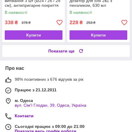
випікання 3 шт (Ø24 / 26 / 28
дозатор для олії 2в1 з
см), антипригарне покриття
пензликом, 630 мл
(коричневий, жовтий,
В наявності
В наявності
зелений)
338
228
₴
₴
376 ₴
253 ₴
Купити
Купити
Показати ще
Про нас
98% позитивних з 676 відгуків за рік
Працює з 21.12.2011
м. Одеса
вул. Сім'ї Глодан, 39, Одеса, Україна
Контакти
Сьогодні працює з 09:00 до 21:00
Показати весь графік роботи