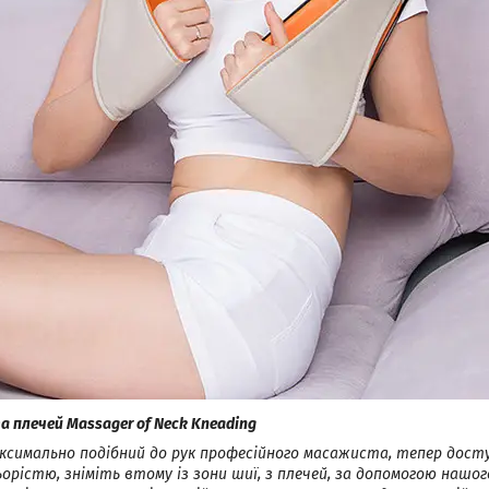
а плечей Massager of Neck Kneading
ксимально подібний до рук професійного масажиста, тепер дост
орістю, зніміть втому із зони шиї, з плечей, за допомогою нашог