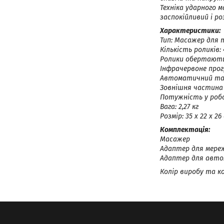
Техніка ударного 
заспокійливий і ро
Характеристики:
Тип: Масажер для 
Кількість роликів: 
Ролики обертаютьс
Інфрачервоне прог
Автоматичний тай
Зовнішня частина 
Потужність у робо
Вага: 2,27 кг
Розмір: 35 х 22 х 26 
Комплектація:
Масажер
Адаптер для мере
Адаптер для авто
Колір виробу та к