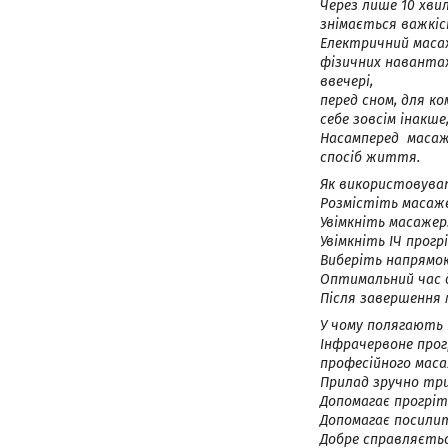
Через лише 10 хви
знімається важкіс
Електричний масаж
фізичних навантаж
ввечері,
перед сном, для к
себе зовсім інакш
Насамперед масаже
спосіб життя.
Як використовува
Розмістіть масаже
Увімкніть масажер
Увімкніть ІЧ прог
Виберіть напрямо
Оптимальний час д
Після завершення 
У чому полягають 
Інфрачервоне прог
професійного мас
Прилад зручно тр
Допомагає прогріт
Допомагає посилит
Добре справляєтьс