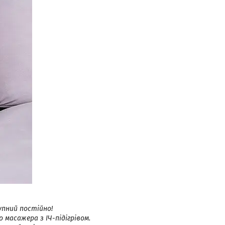
упний постійно!
о масажера з ІЧ-підігрівом.