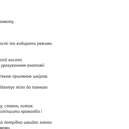
 ломоту.
ності та вибирати режими
алій висоті.
з урахуванням анатомії
 м'якою приємною шкірою.
підготує тіло до повного
у, стегон, литок.
поліпшити кровообіг і
кщо потрібно швидко зняти
мами.