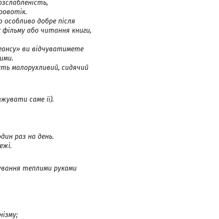
розслабленість,
кровотік.
о особливо добре після
 фільму або читання книги,
сеансу» ви відчуватимете
ими.
уть малорухливий, сидячий
ажувати саме її).
дин раз на день.
ежі.
жування теплими руками
нізму;