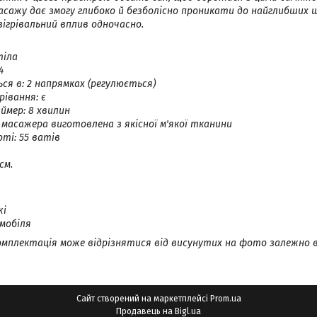
масажу дає змогу глибоко й безболісно проникати до найглибших ш
зігрівальний вплив одночасно.
тіла
4
я в: 2 напрямках (регулюється)
рівання: є
мер: 8 хвилин
масажера виготовлена з якісної м'якої тканини
ті: 55 ватів
см.
жі
мобіля
омплектація може відрізнятися від висунутих на фото залежно 
Сайт створений на маркетплейсі
Prom.ua
Продавець на Bigl.ua