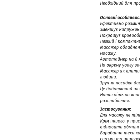
Необхідний для пр
Основні особливост
Ефективно розминає
Зменшує напруженн
Покращує кровообіг
Легкий і компактн
Масажер обладнан
масажу.
Автотаймер на 8 
На окрему увагу з
Масажер як влитий
людини.
Зручна посадка да
Це додатковий пл
Натисніть на кноп
розслаблення.
Застосування:
Для масажу не тіль
Крім іншого, у пр
відновити обмінні
Барабанна техніка
спазми та напруже