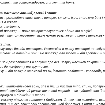
офілактики остеохондрозів, для зняття болів.
і масажера для шиї, плечей і спини:
 і розслабляє шию, плечі, поперек, стегна, ікри, знімаючи біль і
я в м'язах.
 і лімфотік.
ий масажер — може використовуватися вдома та в офісі.
ий пультом керування, яким можна регулювати рівень інтенсив
хвилин.
аслуговує дизайн пристрою. Ергономіка в цьому пристрої на небув
 сідає на потрібні зони. Це масажер для людей — він зроблений 
є Вам розслабитися й забути про все. Зверху масажер покритий
юс до комфорту та зручності.
ку — він розігріє втомлені м'язи, істотно поліпшить кровообіг, 
ки шийно-плечової зони, але й інших частин тіла: спини, поперек
истрої передбачений режим теплової терапії — це чудовий спосіб 
 процеси в підшкірних шарах.
 масажу нікого не залишить байдужим. Ця техніка незамінна, я
ння. У цього пристрою досить сил, щоб боротися з цими симпто