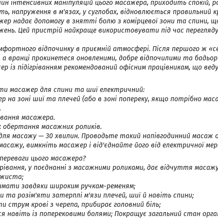
лин інтенсивних маніпуляцій цього масажера, приходить спокій, 
ть, напруження в м'язах, у суглобах, відновлюється правильний 
ер надає допомогу в знятті болю з комірцевої зони та спини, щ
ень. Цей пристрій найкраще використовувати під час перегляду
омфортного відпочинку в приємній атмосфері. Після першого ж «
е, а вранці прокинетеся оновленими, добре відпочилими та бадьор
р із підігріванням рекомендований офісним працівникам, що вед
ти масажер для спини та шиї електричний:
р на зоні шиї та плечей (або в зоні попереку, якщо потрібно мас
.
рівання масажера.
к обертання масажних роликів.
ля масажу — 30 хвилин. Проводьте такий напівгодинний масаж о
масажу, вимкніть масажер і від'єднайте його від електричної мер
переваги цього масажера?
рівання, у поєднанні з масажними роликами, дає відчуття маса
ажиста;
имати завдяки широким ручкам-ременям;
и та розім'яти затерплі м'язи плечей, шиї й навіть спини;
и струм крові з черепа, прибирає головний біль;
я навіть із поперековими болями; Покращує загальний стан орга