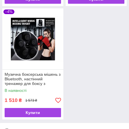
–4%
Музична боксерська мішень з
Bluetooth, настінний
тренажер для боксу з
рукавичками, 9 режимів
В наявності
1 510
₴
1 573 ₴
Купити