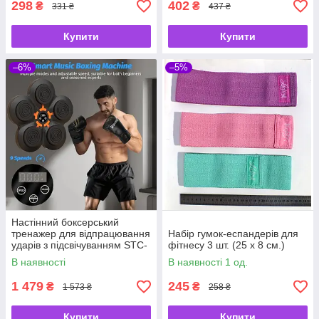
298
402
₴
₴
331 ₴
437 ₴
Купити
Купити
–6%
–5%
Настінний боксерський
тренажер для відпрацювання
Набір гумок-еспандерів для
ударів з підсвічуванням STC-
фітнесу 3 шт. (25 x 8 см.)
33
В наявності
В наявності 1 од.
1 479
245
₴
₴
1 573 ₴
258 ₴
Купити
Купити