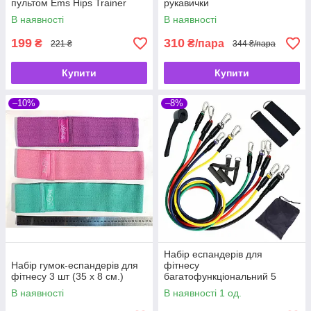
пультом Ems Hips Trainer
рукавички
В наявності
В наявності
199
310
₴
₴/пара
221 ₴
344 ₴/пара
Купити
Купити
–10%
–8%
Набір еспандерів для
Набір гумок-еспандерів для
фітнесу
фітнесу 3 шт (35 x 8 см.)
багатофункціональний 5
джгутів Power Resistance
В наявності
В наявності 1 од.
Bands у чохлі JT-003