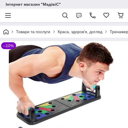
Інтернет магазин "МадівіС"
Товари та послуги
Краса, здоров'я, догляд
Тренажери
–10%