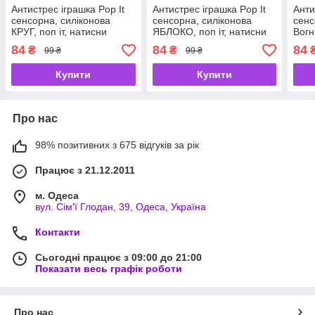
Антистрес іграшка Pop It
Антистрес іграшка Pop It
Анти
сенсорна, силіконова
сенсорна, силіконова
сенс
КРУГ, поп іт, натисни
ЯБЛОКО, поп іт, натисни
Вог
бульбашку, пухирка, Push
бульбашку, пухирку, Push
поп 
84
84
84
₴
₴
99 ₴
99 ₴
up bubbl
up bubbl
Push
Купити
Купити
Про нас
98% позитивних з 675 відгуків за рік
Працює з 21.12.2011
м. Одеса
вул. Сім'ї Глодан, 39, Одеса, Україна
Контакти
Сьогодні працює з 09:00 до 21:00
Показати весь графік роботи
Про нас