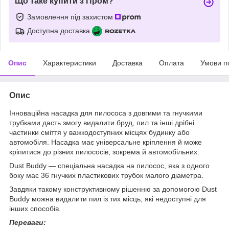
Що таке купити з Пром?
Замовлення під захистом
Доступна доставка
Опис
Характеристики
Доставка
Оплата
Умови п
Опис
Інноваційна насадка для пилососа з довгими та гнучкими
трубками дасть змогу видалити бруд, пил та інші дрібні
частинки сміття у важкодоступних місцях будинку або
автомобіля. Насадка має універсальне кріплення й може
кріпитися до різних пилососів, зокрема й автомобільних.
Dust Buddy — спеціальна насадка на пилосос, яка з одного
боку має 36 гнучких пластикових трубок малого діаметра.
Завдяки такому конструктивному рішенню за допомогою Dust
Buddy можна видалити пил із тих місць, які недоступні для
інших способів.
Переваги: