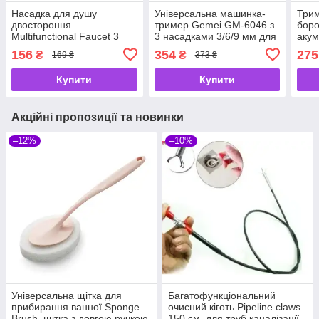
Насадка для душу
Універсальна машинка-
Трим
двостороння
тример Gemei GM-6046 з
бор
Multifunctional Faucet 3
3 насадками 3/6/9 мм для
акум
режими поливання,
стриження волосся,
регу
156
354
275
₴
₴
169 ₴
373 ₴
душова гарнітура
бороди
3–6
Купити
Купити
Акційні пропозиції та новинки
–12%
–10%
Універсальна щітка для
Багатофункціональний
прибирання ванної Sponge
очисний кіготь Pipeline claws
Brush, щітка з довгою ручкою
150 см. для труб каналізації,