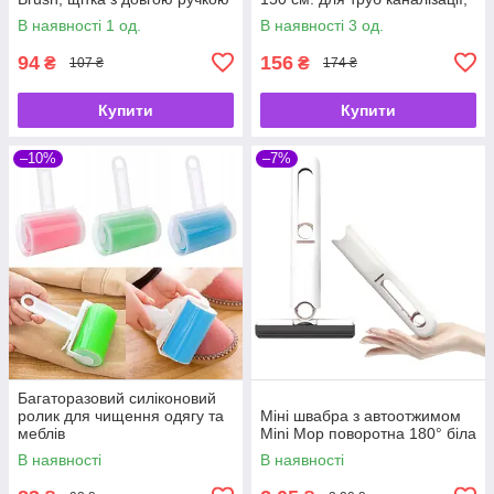
для ванної кімнати
інструмент для захоплення
В наявності 1 од.
В наявності 3 од.
94
156
₴
₴
107 ₴
174 ₴
Купити
Купити
–10%
–7%
Багаторазовий силіконовий
ролик для чищення одягу та
Міні швабра з автоотжимом
меблів
Mini Mop поворотна 180° біла
В наявності
В наявності