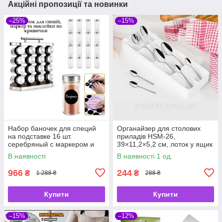
Акційні пропозиції та новинки
–25%
–15%
Набор баночек для специй
Органайзер для столових
на подставке 16 шт.
приладів HSM-26,
серебряный с маркером и
39×11,2×5,2 см, лоток у ящик
наклейками | Органайзер
В наявності
В наявності 1 од.
для приправ
966
244
₴
₴
1 288 ₴
288 ₴
Купити
Купити
–15%
–12%