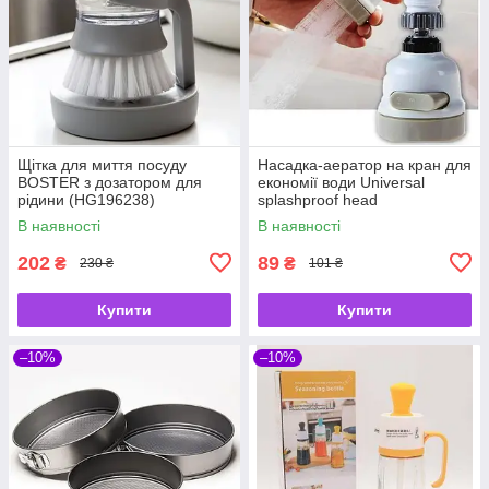
Щітка для миття посуду
Насадка-аератор на кран для
BOSTER з дозатором для
економії води Universal
рідини (HG196238)
splashproof head
В наявності
В наявності
202
89
₴
₴
230 ₴
101 ₴
Купити
Купити
–10%
–10%