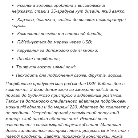
Різальна головка зроблена з високоякісної
неіржавкої сталі з 35-градусів кут дизайн, який важко,
Харчова, безпечна, стійка до високих температур і
корозії.
Компактні розміри та стильний дизайн;
Під'єднується до мережі через USB;
Керування за допомогою однієї кнопки;
Швидке подрібнення;
Триярусні гострі знімні ножі;
Підходить для подрібнення овочів, фруктів, горіхів.
Подрібнювач продуктів має роз'єм для USB. Кабель йде в
комплекті. З його допомогою ви зможете під'єднати
прилад до будь-якого пристрою з відповідним роз'ємом.
Також за допомогою спеціального адаптера подрібнювач
можна під'єднати й до мережі 220. Адаптер до комплекту
не входить. Усередині приладу розміщений потужний
мотор, який швидко обертає ножі. Різальні леза
виготовлені з високоміцної неіржавкої сталі. Матеріал
довго залишається гострим і легко розрізає як м'які, так і
тверді продукти. Завдяки триярусній конструкції ножів