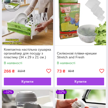
Компактна настільна сушарка
органайзер для посуду з
Силіконові плівки-кришки
пластику (34 х 29 х 21 см.)
Stretch and Fresh
В наявності
В наявності
266
73
₴
₴
313 ₴
83 ₴
Купити
Купити
–12%
–12%