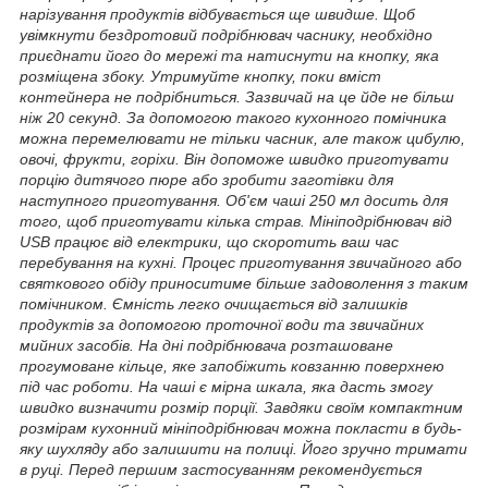
нарізування продуктів відбувається ще швидше. Щоб
увімкнути бездротовий подрібнювач часнику, необхідно
приєднати його до мережі та натиснути на кнопку, яка
розміщена збоку. Утримуйте кнопку, поки вміст
контейнера не подрібниться. Зазвичай на це йде не більш
ніж 20 секунд. За допомогою такого кухонного помічника
можна перемелювати не тільки часник, але також цибулю,
овочі, фрукти, горіхи. Він допоможе швидко приготувати
порцію дитячого пюре або зробити заготівки для
наступного приготування. Об'єм чаші 250 мл досить для
того, щоб приготувати кілька страв. Мініподрібнювач від
USB працює від електрики, що скоротить ваш час
перебування на кухні. Процес приготування звичайного або
святкового обіду приноситиме більше задоволення з таким
помічником. Ємність легко очищається від залишків
продуктів за допомогою проточної води та звичайних
мийних засобів. На дні подрібнювача розташоване
прогумоване кільце, яке запобіжить ковзанню поверхнею
під час роботи. На чаші є мірна шкала, яка дасть змогу
швидко визначити розмір порції. Завдяки своїм компактним
розмірам кухонний мініподрібнювач можна покласти в будь-
яку шухляду або залишити на полиці. Його зручно тримати
в руці. Перед першим застосуванням рекомендується