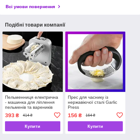
Всі умови повернення
Подібні товари компанії
Пельменниця електрична
Прес для часнику із
- машинка для ліплення
нержавіючої сталі Garlic
пельменів та вареників
Press
Dumpling Machine
393
156
₴
₴
414 ₴
164 ₴
Купити
Купити