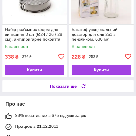
Набір роз’ємних форм для
Багатофункціональний
випікання 3 шт (Ø24 / 26 / 28
дозатор для олії 2в1 з
см), антипригарне покриття
пензликом, 630 мл
(коричневий, жовтий,
В наявності
В наявності
зелений)
338
228
₴
₴
376 ₴
253 ₴
Купити
Купити
Показати ще
Про нас
98% позитивних з 675 відгуків за рік
Працює з 21.12.2011