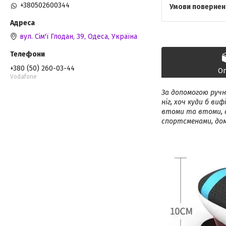
+380502600344
вул. Сім'ї Глодан, 39, Одеса, Україна
+380 (50) 260-03-44
О
Vodafone
За допомогою руч
ніг, хоч куди б в
втоми та втоми, 
спортсменами, дом