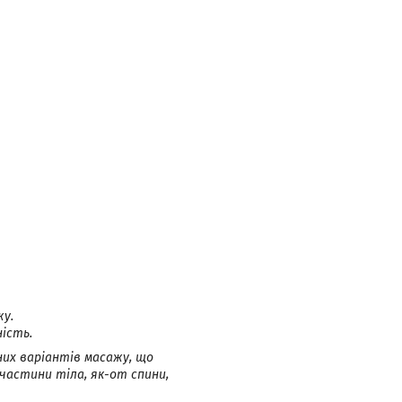
жу.
ість.
них варіантів масажу, що
частини тіла, як-от спини,