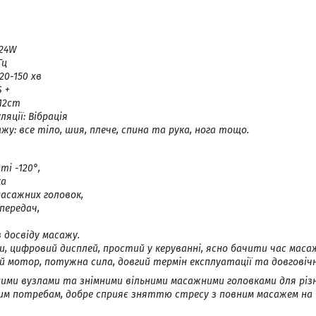
24W
Гц
20-150 хв
 +
x12cm
яції: Вібрація
у: все тіло, шия, плече, спина та рука, нога тощо.
ті -120°,
ка
масажних головок,
 передач,
в досвіду масажу.
и, цифровий дисплей, простий у керуванні, ясно бачити час маса
й мотор, потужна сила, довгий термін експлуатації та довговічн
ними вузлами та знімними вільними масажними головками для різ
им потребам, добре сприяє зняттю стресу з повним масажем на 