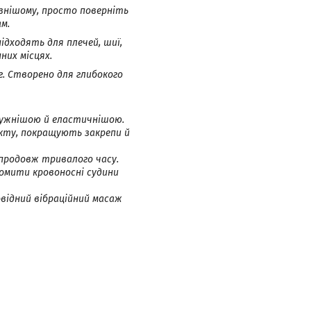
ивнішому, просто поверніть
м.
ідходять для плечей, шиї,
них місцях.
г. Створено для глибокого
пружнішою й еластичнішою.
кту, покращують закрепи й
упродовж тривалого часу.
ромити кровоносні судини
відний вібраційний масаж