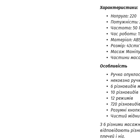
Характеристики:
Напруга: 220
Потужність: 
Частота: 50 
Час роботи: 1
Матеріал: ABS
Розмір: 43cm
Масаж Маніпул
Частини масаж
Особливість
Ручка опуклос
нековзна руч
6 різновидів 
10 різновидів
12 режимів
720 різновиді
Розумні кнопк
Чистий мідни
З 6 різними масаж
відповідають різн
плечей і ніг.