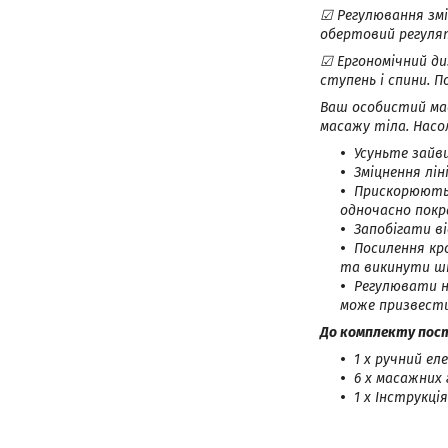
☑ Регулювання змі
обертовий регулят
☑ Ергономічний диз
ступень і спини. 
Ваш особистий мас
масажу тіла. Нас
Усуньте зайви
Зміцнення лі
Прискорюють 
одночасно покр
Запобігати в
Посилення кр
та викинути шк
Регулювати н
може призвести
До комплекту пос
1 х ручний е
6 х масажних
1 х Інструкці