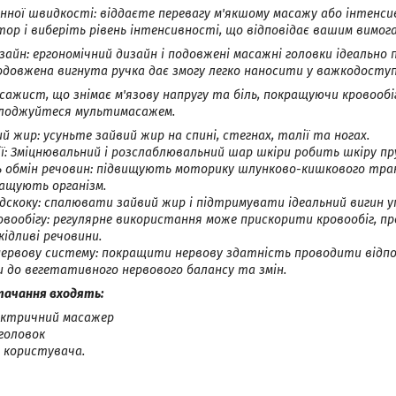
нної швидкості: віддаєте перевагу м'якшому масажу або інтенс
ор і виберіть рівень інтенсивності, що відповідає вашим вимога
айн: ергономічний дизайн і подовжені масажні головки ідеально п
Подовжена вигнута ручка дає змогу легко наносити у важкодоступ
ажист, що знімає м'язову напругу та біль, покращуючи кровообі
олоджуйтеся мультимасажем.
й жир: усуньте зайвий жир на спині, стегнах, талії та ногах.
нії: Зміцнювальний і розслаблювальний шар шкіри робить шкіру 
обмін речовин: підвищують моторику шлунково-кишкового тра
ащують організм.
ідскоку: спалювати зайвий жир і підтримувати ідеальний вигин 
овообігу: регулярне використання може прискорити кровообіг, п
ідливі речовини.
ервову систему: покращити нервову здатність проводити відпо
 до вегетативного нервового балансу та змін.
тачання входять:
лектричний масажер
 головок
я користувача.