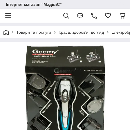
Інтернет магазин "МадівіС"
Товари та послуги
Краса, здоров'я, догляд
Електроб