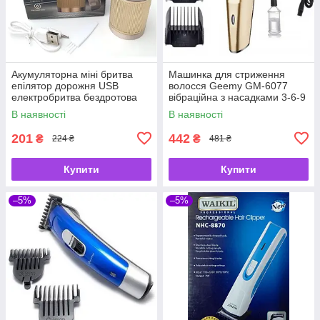
Акумуляторна міні бритва
Машинка для стриження
епілятор дорожня USB
волосся Geemy GM-6077
електробритва бездротова
вібраційна з насадками 3-6-9
роторна 5W Коричнева
мм Золотий
В наявності
В наявності
201
442
₴
₴
224 ₴
481 ₴
Купити
Купити
–5%
–5%