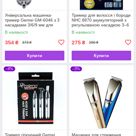
Універсальна машинка-
Тример для волосся і бороди
тример Gemei GM-6046 з 3
NHC 8870 акумуляторний з
насадками 3/6/9 мм для
регульованою насадкою 3–6
стриження волосся, бороди
мм
В наявності
В наявності
354
275
₴
₴
373 ₴
290 ₴
Купити
Купити
–4%
–3%
Тример гігієнічний Gemei
Машинка для стриження