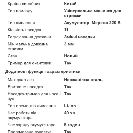
Країна виробник
Китай
Тип приладу
Універсальна машинка для
стрижки
Тип живлення
Акумулятор, Мережа 220 В
Кількість насадок
11
Регулювання довжини
Змінні насадки
Мінімальна довжина
3 мм
стрижки
Стан
Новий
Тример для окантовки
Так
Додаткові функції і характеристики
Матеріал лез
Нержавіюча сталь
Бритвене насадка
Так
Насадка-тример для носа і
Так
вух
Тип елементів живлення
Li-Ion
Час роботи від
40 хв
акумулятора
Час заряду акумулятора
5 годин
Прогумована рукоятка
Так