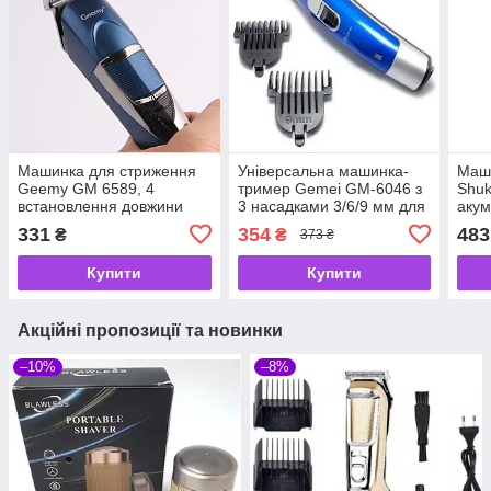
Машинка для стриження
Універсальна машинка-
Маш
Geemy GM 6589, 4
тример Gemei GM-6046 з
Shu
встановлення довжини
3 насадками 3/6/9 мм для
акум
стриження волосся,
наса
331
354
483
₴
₴
373 ₴
бороди
стри
три
Купити
Купити
Акційні пропозиції та новинки
–10%
–8%