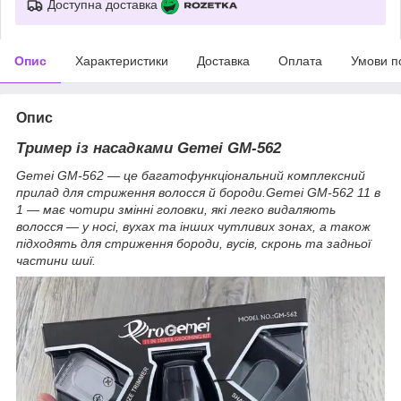
Доступна доставка
Опис
Характеристики
Доставка
Оплата
Умови п
Опис
Тример із насадками Gemei GM-562
Gemei GM-562 — це багатофункціональний комплексний
прилад для стриження волосся й бороди.Gemei GM-562 11 в
1 — має чотири змінні головки, які легко видаляють
волосся — у носі, вухах та інших чутливих зонах, а також
підходять для стриження бороди, вусів, скронь та задньої
частини шиї.