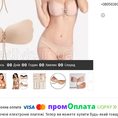
+3805026
0
0
0
0
0
0
0
0
ось
Днів
Годин
Хвилин
Секунд
лючені електронні платежі. Тепер ви можете купити будь-який това