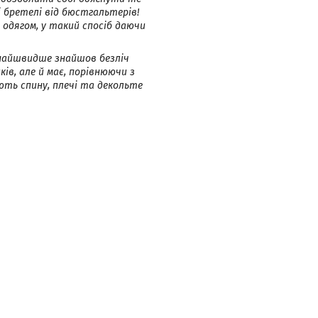
 бретелі від бюстгальтерів!
 одягом, у такий спосіб даючи
якнайшвидше знайшов безліч
ків, але й має, порівнюючи з
ють спину, плечі та декольте