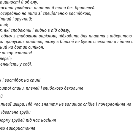
пишності й об'єму.
осити улюблені плаття й топи без брителей.
осередньо на тіло зі спеціальною застібкою;
ітний і зручний;
ний;
, які спадають і видно з під одягу;
я одягу з глибокими вирізами, підходить для плаття з відкритою
о пропускає повітря, тому в білизні не буває спекотно в літню с
ний на дотик силікон.
 використання!
ергії;
вненість у собі.
 і застібок на спині
ритої спини, плечей і глибокого декольте
ий
ивої шкіри. Під час зняття не залишає слідів і почервоніння на 
 ідеальна груди
форму грудей під час носіння
ого використання