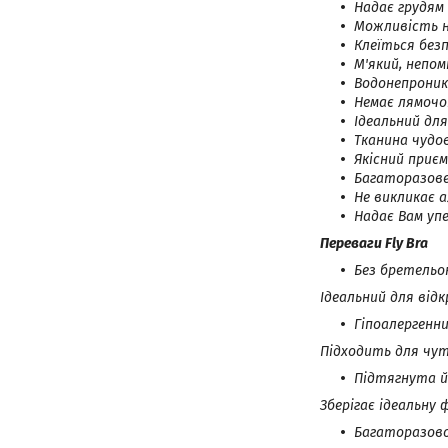
Надає грудям 
Можливість н
Клеїться безп
М'який, непом
Водонепроник
Немає лямочок
Ідеальний дл
Тканина чудов
Якісний приєм
Багаторазове
Не викликає ал
Надає Вам упе
Переваги Fly Bra
Без бретельок
Ідеальний для відк
Гіпоалергенн
Підходить для чутл
Підтягнута й
Зберігає ідеальну 
Багаторазов