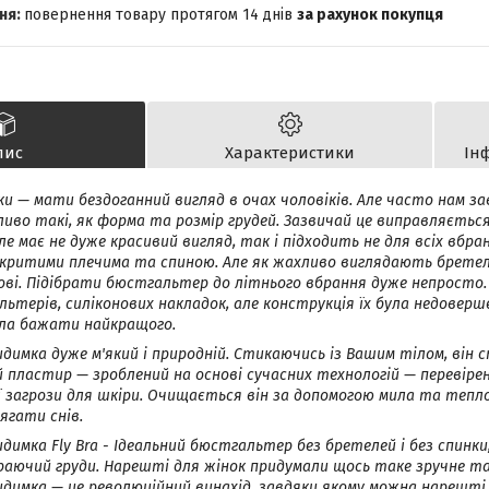
повернення товару протягом 14 днів
за рахунок покупця
пис
Характеристики
Ін
нки — мати бездоганний вигляд в очах чоловіків. Але часто нам 
бливо такі, як форма та розмір грудей. Зазвичай це виправляєтьс
е має не дуже красивий вигляд, так і підходить не для всіх вбра
дкритими плечима та спиною. Але як жахливо виглядають бретел
ові. Підібрати бюстгальтер до літнього вбрання дуже непросто.
ьтерів, силіконових накладок, але конструкція їх була недоверш
ла бажати найкращого.
имка дуже м'який і природній. Стикаючись із Вашим тілом, він с
 пластир — зроблений на основі сучасних технологій — перевіре
загрози для шкіри. Очищається він за допомогою мила та тепло
ягати снів.
имка Fly Bra - Ідеальний бюстгальтер без бретелей і без спинки,
раючий груди. Нарешті для жінок придумали щось таке зручне та 
имка — це революційний винахід, завдяки якому можна нарешті