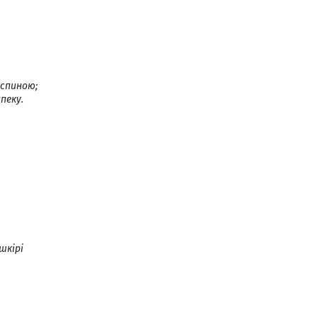
 спиною;
пеку.
шкірі