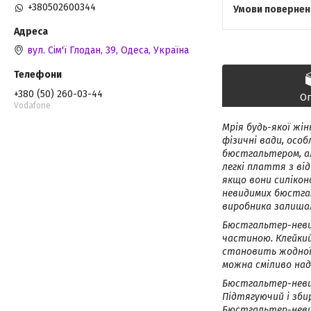
+380502600344
вул. Сім'ї Глодан, 39, Одеса, Україна
+380 (50) 260-03-44
О
Vodafone
Мрія будь-якої жі
фізичні вади, осо
бюстгальтером, ал
легкі плаття з ві
якщо вони силікон
невидимих бюстгал
виробника залиша
Бюстгальтер-невид
частиною. Клейкий
становить жодної 
можна сміливо над
Бюстгальтер-невид
Підтягуючий і зби
Бюстгальтер-невид