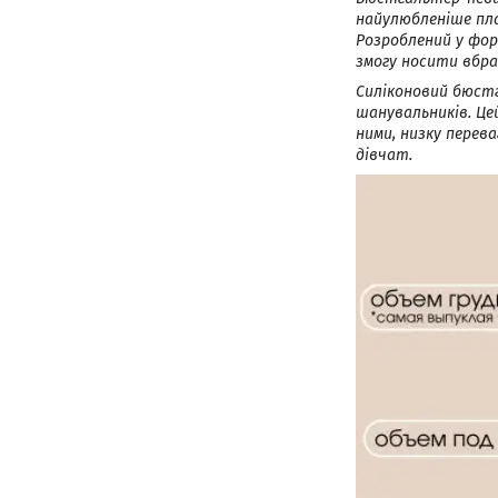
найулюбленіше пла
Розроблений у фор
змогу носити вбра
Силіконовий бюстг
шанувальників. Цей
ними, низку перев
дівчат.