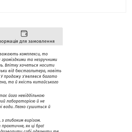
формація для замовлення
заважають комплекси, то
я громіздкими та незручними
нь. Влітку хочеться носити
ьки від бюстгальтера, навіть
 У продажу з'являвся багато
ена, та й якість китайського
тає його невіддільною
ний лабораторією й не
ї води. Легко сушиться й
 з глибоким вирізом.
практичне, як ці бра!
 дозволити собі одягнути те