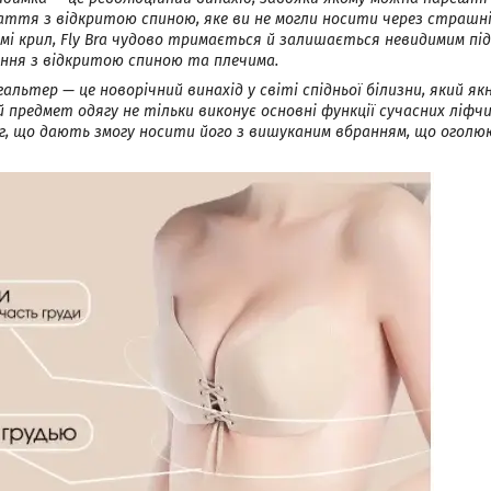
ття з відкритою спиною, яке ви не могли носити через страшні
мі крил, Fly Bra чудово тримається й залишається невидимим під
ння з відкритою спиною та плечима.
альтер — це новорічний винахід у світі спідньої білизни, який 
 предмет одягу не тільки виконує основні функції сучасних ліфчи
аг, що дають змогу носити його з вишуканим вбранням, що оголю