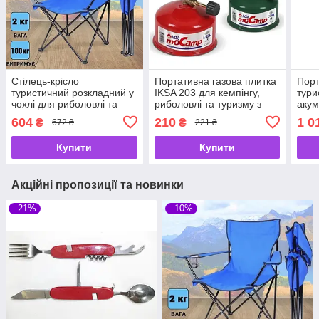
Стілець-крісло
Портативна газова плитка
Порт
туристичний розкладний у
IKSA 203 для кемпінгу,
тури
чохлі для риболовлі та
риболовлі та туризму з
акум
кемпінгу, 80×40×40 см,
багаторазовим
нас
604
210
1 0
₴
₴
672 ₴
221 ₴
заправленням
дисп
для 
Купити
Купити
под
Акційні пропозиції та новинки
–21%
–10%