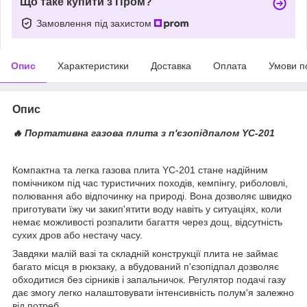
Що таке купити з Пром?
Замовлення під захистом
Опис
Характеристики
Доставка
Оплата
Умови п
Опис
🔥 Портативна газова плита з п'єзопідпалом YC-201
Компактна та легка газова плита YC-201 стане надійним
помічником під час туристичних походів, кемпінгу, риболовлі,
полювання або відпочинку на природі. Вона дозволяє швидко
приготувати їжу чи закип'ятити воду навіть у ситуаціях, коли
немає можливості розпалити багаття через дощ, відсутність
сухих дров або нестачу часу.
Завдяки малій вазі та складній конструкції плита не займає
багато місця в рюкзаку, а вбудований п'єзопідпал дозволяє
обходитися без сірників і запальничок. Регулятор подачі газу
дає змогу легко налаштовувати інтенсивність полум'я залежно
від потреб.