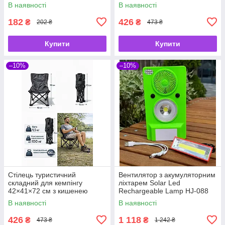
В наявності
В наявності
182
426
₴
₴
202 ₴
473 ₴
Купити
Купити
–10%
–10%
Стілець туристичний
Вентилятор з акумуляторним
складний для кемпінгу
ліхтарем Solar Led
42×41×72 см з кишенею
Rechargeable Lamp HJ-088
USB сонячна батарея
В наявності
В наявності
Зелений
426
1 118
₴
₴
473 ₴
1 242 ₴