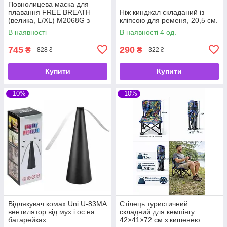
Повнолицева маска для
плавання FREE BREATH
Ніж кинджал складаний із
(велика, L/XL) M2068G з
кліпсою для ременя, 20,5 см.
кріпленням для камери
В наявності
В наявності 4 од.
745
290
₴
₴
828 ₴
322 ₴
Купити
Купити
–10%
–10%
Відлякувач комах Uni U-83MA
Стілець туристичний
вентилятор від мух і ос на
складний для кемпінгу
батарейках
42×41×72 см з кишенею