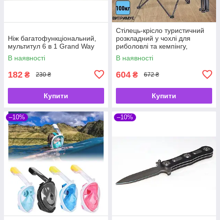
Стілець-крісло туристичний
Ніж багатофункціональний,
розкладний у чохлі для
мультитул 6 в 1 Grand Way
риболовлі та кемпінгу,
80×40×40 см,
В наявності
В наявності
182
604
₴
₴
230 ₴
672 ₴
Купити
Купити
–10%
–10%