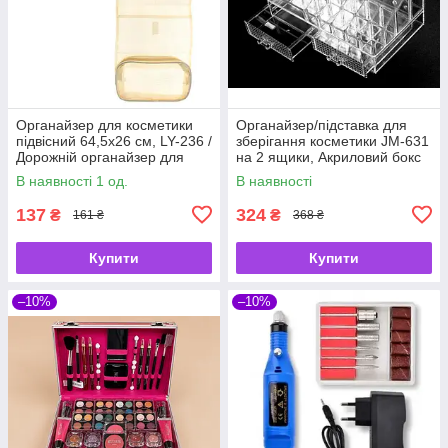
Органайзер для косметики
Органайзер/підставка для
підвісний 64,5х26 см, LY-236 /
зберігання косметики JM-631
Дорожній органайзер для
на 2 ящики, Акриловий бокс
подорожей
для макіяжу/біжутерії
В наявності 1 од.
В наявності
137
324
₴
₴
161 ₴
368 ₴
Купити
Купити
–10%
–10%