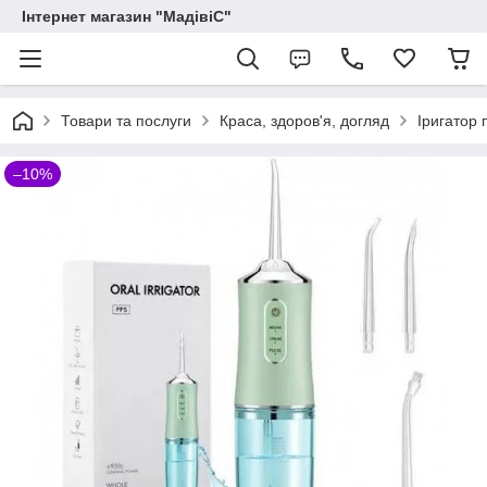
Інтернет магазин "МадівіС"
Товари та послуги
Краса, здоров'я, догляд
Іригатор 
–10%