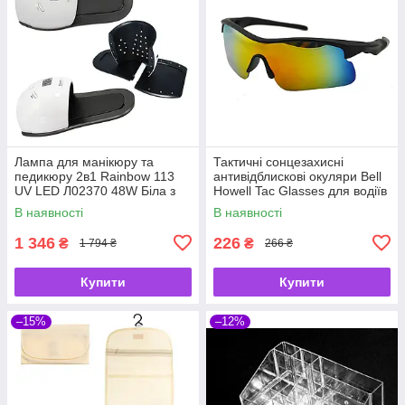
Лампа для манікюру та
Тактичні сонцезахисні
педикюру 2в1 Rainbow 113
антивідблискові окуляри Bell
UV LED Л02370 48W Біла з
Howell Tac Glasses для водіїв
чорним
В наявності
В наявності
1 346
226
₴
₴
1 794 ₴
266 ₴
Купити
Купити
–15%
–12%