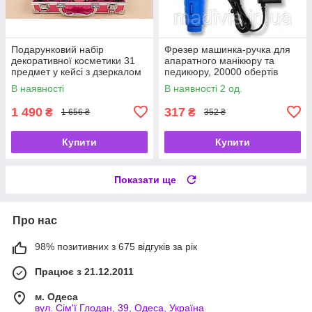
Подарунковий набір
Фрезер машинка-ручка для
декоративної косметики 31
апаратного манікюру та
предмет у кейсі з дзеркалом
педикюру, 20000 обертів
GM19423, косметичний набір
В наявності
В наявності 2 од.
для макіяжу
1 490
317
₴
₴
1 656 ₴
352 ₴
Купити
Купити
Показати ще
Про нас
98% позитивних з 675 відгуків за рік
Працює з 21.12.2011
м. Одеса
вул. Сім'ї Глодан, 39, Одеса, Україна