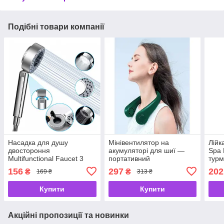
Подібні товари компанії
Насадка для душу
Мінівентилятор на
Лій
двостороння
акумуляторі для шиї —
Spa 
Multifunctional Faucet 3
портативний
турм
режими поливання,
безлопатевий вентилятор
душ
156
297
202
₴
₴
169 ₴
313 ₴
душова гарнітура
із 3 швидкостями
Купити
Купити
Акційні пропозиції та новинки