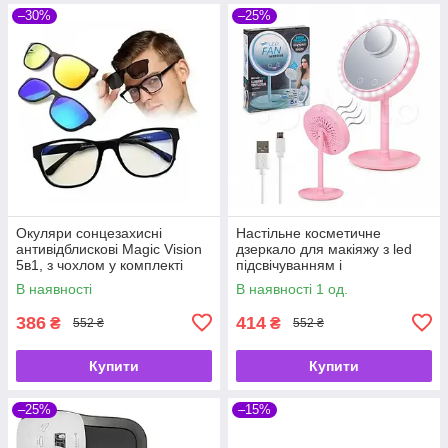
–30%
–25%
Окуляри сонцезахисні
Настільне косметичне
антивідблискові Magic Vision
дзеркало для макіяжу з led
5в1, з чохлом у комплекті
підсвічуванням і
вентилятором Beauty Breeze
В наявності
В наявності 1 од.
Mirror
386
414
₴
₴
552 ₴
552 ₴
Купити
Купити
–25%
–15%