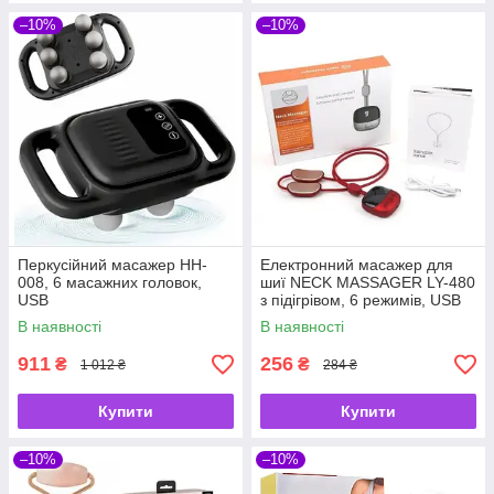
–10%
–10%
Перкусійний масажер HH-
Електронний масажер для
008, 6 масажних головок,
шиї NECK MASSAGER LY-480
USB
з підігрівом, 6 режимів, USB
В наявності
В наявності
911
256
₴
₴
1 012 ₴
284 ₴
Купити
Купити
–10%
–10%