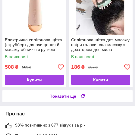
Електрична силіконова щітка
Силіконова щітка для масажу
(скруббер) для очищення й
шкіри голови, спа-масажу з
масажу обличчя з ручкою
дозатором для мила
В наявності
В наявності
508
186
₴
₴
565 ₴
207 ₴
Купити
Купити
Показати ще
Про нас
98% позитивних з 677 відгуків за рік