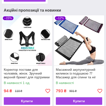
Акційні пропозиції та новинки
–15%
–12%
Коректор постави для
Масажний акупунктурний
чоловіків, жінок. Зручний
килимок із подушкою ⁇
верхній брекет для підтримки
Масажер для спини та ніг
плеча ключиці
OSPORT ⁇ Аплікатор
В наявності 1 од.
В наявності
Кузнєцова
94
793
₴
₴
110 ₴
901 ₴
Купити
Купити