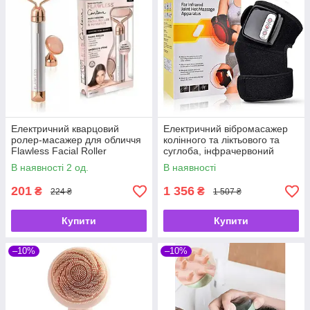
Електричний кварцовий
Електричний вібромасажер
ролер-масажер для обличчя
колінного та ліктьового та
Flawless Facial Roller
суглоба, інфрачервоний
Massager
масажер із підігрівом
В наявності 2 од.
В наявності
201
1 356
₴
₴
224 ₴
1 507 ₴
Купити
Купити
–10%
–10%