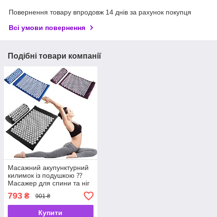
Повернення товару впродовж 14 днів за рахунок покупця
Всі умови повернення
Подібні товари компанії
Масажний акупунктурний
килимок із подушкою ⁇
Масажер для спини та ніг
OSPORT ⁇ Аплікатор
793
₴
901 ₴
Кузнєцова
Купити