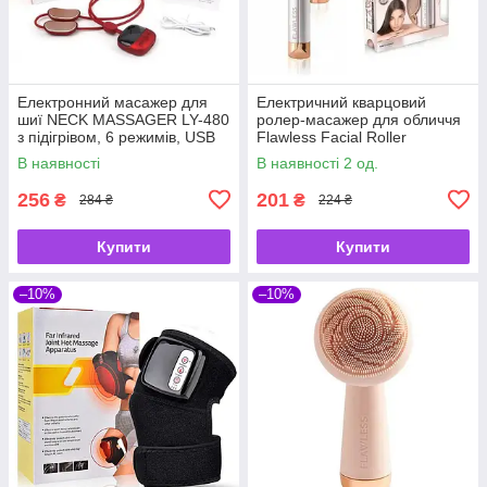
Електронний масажер для
Електричний кварцовий
шиї NECK MASSAGER LY-480
ролер-масажер для обличчя
з підігрівом, 6 режимів, USB
Flawless Facial Roller
Massager
В наявності
В наявності 2 од.
256
201
₴
₴
284 ₴
224 ₴
Купити
Купити
–10%
–10%