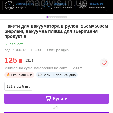
Пакети для вакууматора в рулоні 25см×500см
рифлені, вакуумна плівка для зберігання
продуктів
В наявності
Код: ZR60-132 /1.5-90
Опт і роздріб
125
₴
131 ₴
Мінімальна сума замовлення на сайті — 200 ₴
Економія
6 ₴
Залишилось
25 днів
121 ₴
від 5 шт.
Купити
або