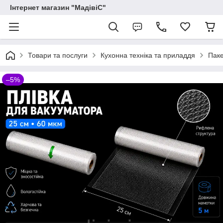
Інтернет магазин "МадівіС"
Товари та послуги
Кухонна техніка та приладдя
Паке
–5%