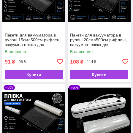
Пакети для вакууматора в
Пакети для вакууматора в
рулоні 15см×500см рифлені,
рулоні 20см×500см рифлені,
вакуумна плівка для
вакуумна плівка для
зберігання продуктів
зберігання продуктів
В наявності
В наявності
91
108
₴
₴
96 ₴
114 ₴
Купити
Купити
–5%
–5%