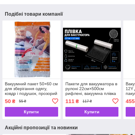
Подібні товари компанії
Вакуумний пакет 50×60 см
Пакети для вакууматора в
Ваку
для зберігання одягу,
рулоні 22см×500см
12Y 
ковдр і подушок, прозорий
рифлені, вакуумна плівка
паку
для зберігання продуктів
запа
50
111
455
₴
₴
55 ₴
117 ₴
см, 
Купити
Купити
Акційні пропозиції та новинки