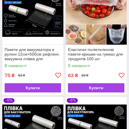
Пакети для вакууматора в
Еластичні поліетиленові
рулоні 12см×500см рифлені,
пакети-кришки на гумках для
вакуумна плівка для
продуктів 100 шт.
зберігання продуктів
універсальні в мішечку
В наявності
В наявності
75
63
₴
₴
83 ₴
69 ₴
Купити
Купити
–5%
–5%