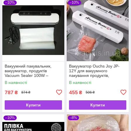
–10%
–10%
Вакуумний пакувальник,
Вакууматор Ouchs Joy JP-
вакууматор, продуктів
12Y для вакуумного
Vacuum Sealer 100W –
пакування продуктів,
герметичне зберігання,
запаювання пакетів до 29 см,
В наявності
В наявності
Dry/Moist/Pulse режими
90 Вт
787
455
₴
₴
874 ₴
506 ₴
Купити
Купити
–10%
–8%