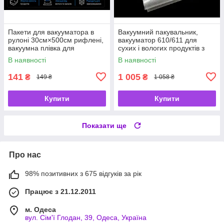
Пакети для вакууматора в
Вакуумний пакувальник,
рулоні 30см×500см рифлені,
вакууматор 610/611 для
вакуумна плівка для
сухих і вологих продуктів з
зберігання продуктів
LED-дисплеєм, зовнішнім
В наявності
В наявності
вакуумуванням до 28 см
141
1 005
₴
₴
149 ₴
1 058 ₴
Купити
Купити
Показати ще
Про нас
98% позитивних з 675 відгуків за рік
Працює з 21.12.2011
м. Одеса
вул. Сім'ї Глодан, 39, Одеса, Україна