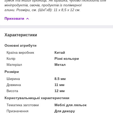
гумок та інших дрібниць. Як іграшка, чудово підходить для
мініпродуктів, овочів, продуктів із полімерної
глини. Розміри, см. (ШхГхВ): 11 х 8,5 х 12 см.
Приховати
Характеристики
Основні атрибути
Країна виробник
Китай
Колір
Різні кольори
Матеріал
Метал
Розміри
Ширина
8.5 мм
Довжина
11 мм
Висота
12 мм
Користувальницькі характеристики
Тематика заготовки
Меблі для ляльок
Призначення
Для декору