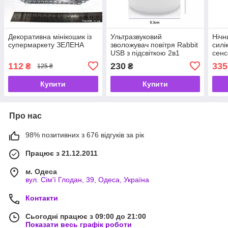
Декоративна мінікошик із
Ультразвуковий
Нічн
супермаркету ЗЕЛЕНА
зволожувач повітря Rabbit
силі
USB з підсвіткою 2в1
сенс
112
230
335
₴
₴
125 ₴
Купити
Купити
Про нас
98% позитивних з 676 відгуків за рік
Працює з 21.12.2011
м. Одеса
вул. Сім'ї Глодан, 39, Одеса, Україна
Контакти
Сьогодні працює з 09:00 до 21:00
Показати весь графік роботи