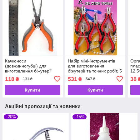
Качконоси
Набір міні-інструментів
Орга
(довжинногубці) для
для виготовлення
плас
виготовлення біжутерії
біжутерії та точних робіт, 5
12,5
прямі, 50 мм.
предметів, 12 см
поли
118
531
38
₴
₴
131 ₴
547 ₴
ова
Купити
Купити
Акційні пропозиції та новинки
–20%
–15%