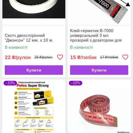
Клей-герметик B-7000
Скотч двохсторінний
універсальний 3 мл.
"Джонсон" 12 мм. х 10 м.
прозорий з дозатором для
ремонту гаджетів і рукоділля
В наявності
В наявності
22
15
₴/рулон
₴/тюбик
26 ₴/рулон
17 ₴/тюбик
Купити
Купити
–10%
–10%