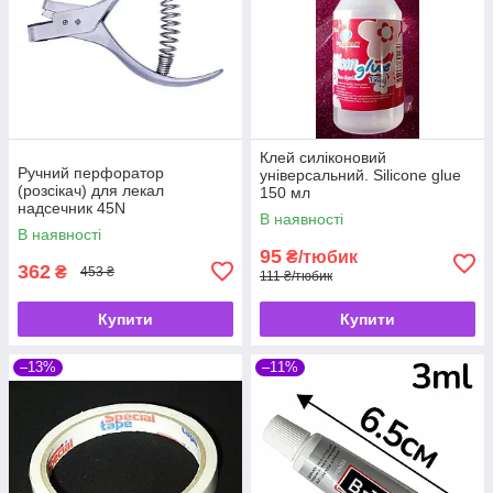
Клей силіконовий
Ручний перфоратор
універсальний. Silicone glue
(розсікач) для лекал
150 мл
надсечник 45N
В наявності
В наявності
95
₴/тюбик
362
₴
453 ₴
111 ₴/тюбик
Купити
Купити
–13%
–11%