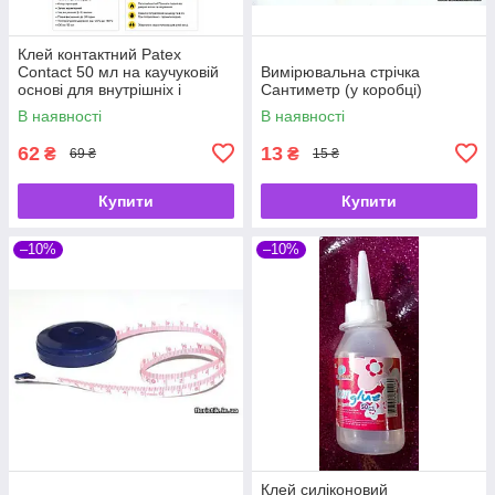
Клей контактний Patex
Contact 50 мл на каучуковій
Вимірювальна стрічка
основі для внутрішніх і
Сантиметр (у коробці)
зовнішніх робіт
В наявності
В наявності
62
13
₴
₴
69 ₴
15 ₴
Купити
Купити
–10%
–10%
Клей силіконовий