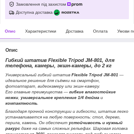
Замовлення під захистом
Доступна доставка
Опис
Характеристики
Доставка
Оплата
Умови п
Опис
Гибкий штатив Flexible Tripod JM-801, для
телефона, камеры, экшн-камеры, до 2 кг
Универсальный гибкий штатив
Flexible Tripod JM-801
—
идеальное решение для съёмки на смартфон,
фотоаппарат, видеокамеру или экшн-камеру.
Его главные преимущества —
гибкие влагостойкие
ножки
,
универсальное крепление 1/4 дюйма
и
компактность
.
Благодаря прочной конструкции и гибкости, штатив легко
устанавливается на любую поверхность: стол, дерево,
перила, камень. Он обеспечит
устойчивость и нужный
ракурс
даже на самых сложных рельефах. Шаровая головка
вращается
на 360°
, позволяя снимать под любым углом.