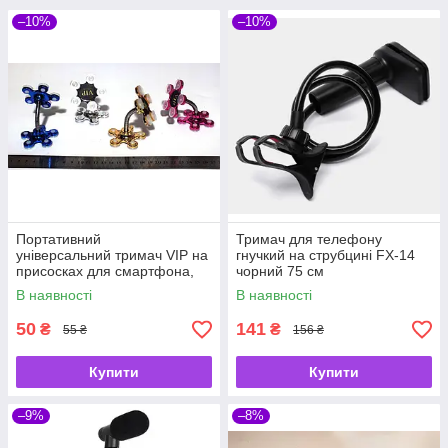
–10%
–10%
Портативний
Тримач для телефону
універсальний тримач VIP на
гнучкий на струбцині FX-14
присосках для смартфона,
чорний 75 см
навігатора та ін.
В наявності
В наявності
50
141
₴
₴
55 ₴
156 ₴
Купити
Купити
–9%
–8%