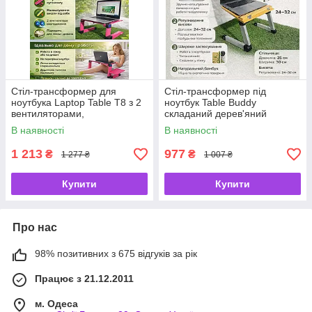
Стіл-трансформер для
Стіл-трансформер під
ноутбука Laptop Table T8 з 2
ноутбук Table Buddy
вентиляторами,
складаний дерев'яний
регулюванням та розміром
В наявності
В наявності
48×26 см
1 213
977
₴
₴
1 277 ₴
1 007 ₴
Купити
Купити
Про нас
98% позитивних з 675 відгуків за рік
Працює з 21.12.2011
м. Одеса