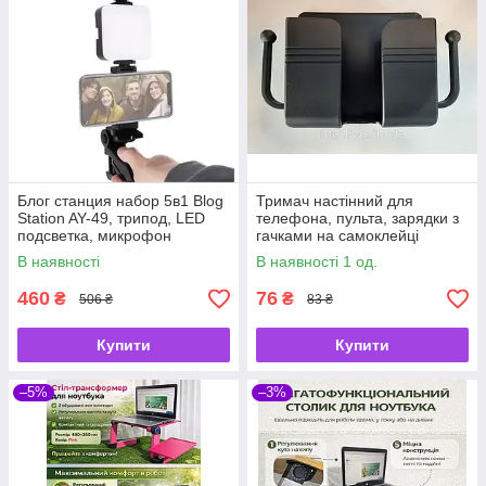
Блог станция набор 5в1 Blog
Тримач настінний для
Station AY-49, трипод, LED
телефона, пульта, зарядки з
подсветка, микрофон
гачками на самоклейці
В наявності
В наявності 1 од.
460
76
₴
₴
506 ₴
83 ₴
Купити
Купити
–5%
–3%