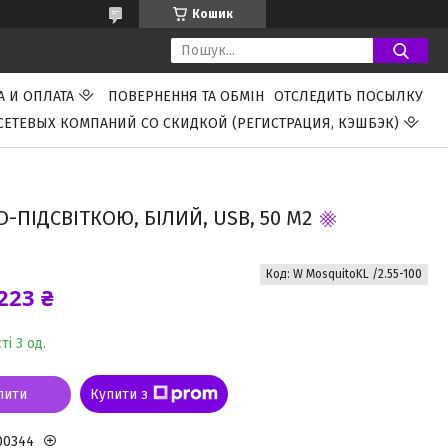
Кошик
А И ОПЛАТА
ПОВЕРНЕННЯ ТА ОБМІН
ОТСЛЕДИТЬ ПОСЫЛКУ
СЕТЕВЫХ КОМПАНИЙ СО СКИДКОЙ (РЕГИСТРАЦИЯ, КЭШБЭК)
-ПІДСВІТКОЮ, БІЛИЙ, USB, 50 М2
Код:
W MosquitoKL /2.55-100
223 ₴
ті 3 од.
пити
Купити з
00344