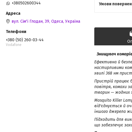
+380502600344
вул. Сім'ї Глодан, 39, Одеса, Україна
+380 (50) 260-03-44
О
Vodafone
Знищувач комарів 
Ефективна й безпе
настирливими кома
хвилі 368 нм прис
Пристрій працює 
повітря, комахи з
тварин — жодних хі
Mosquito Killer La
від'єднується й о
іншого джерела ж
Підходить для вико
що забезпечує захи