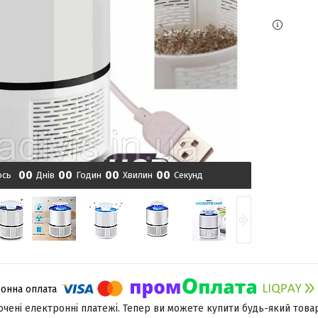
0
0
0
0
0
0
0
0
ось
Днів
Годин
Хвилин
Секунд
лючені електронні платежі. Тепер ви можете купити будь-який това