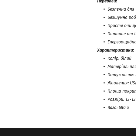
Переваги:
Безпечна для
Безшумна ро
Просте очищ
Питание от 
Енергоощадн
Характеристики:
Колір: білий
Матеріал: пл
Потужність: 
Живлення: US
Площа покрит
Розміри: 13×13
Вага: 680 г