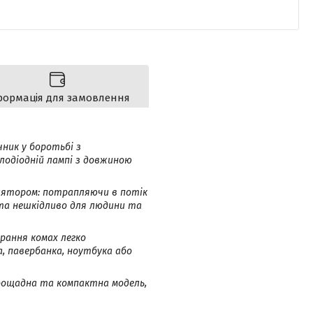
формація для замовлення
чник у боротьбі з
тлодіодній лампі з довжиною
лятором: потрапляючи в потік
 та нешкідливо для людини та
ирання комах легко
а, павербанка, ноутбука або
ргоощадна та компактна модель,