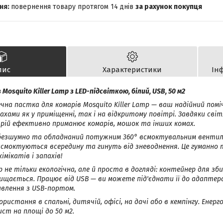
повернення товару протягом 14 днів
за рахунок покупця
пис
Характеристики
Ін
Mosquito Killer Lamp з LED-підсвіткою, білий, USB, 50 м2
чна пастка для комарів Mosquito Killer Lamp — ваш надійний помі
хами як у приміщенні, так і на відкритому повітрі. Завдяки сві
трій ефективно приманює комарів, мошок та інших комах.
безшумно та обладнаний потужним 360° всмоктувальним венти
асмоктуються всередину та гинуть від зневоднення. Це гуманно
мікатів і запахів!
mp не тільки екологічна, але й проста в догляді: контейнер для зб
чищається. Працює від USB — ви можете під'єднати її до адаптер
ивлення з USB-портом.
ристання в спальні, дитячій, офісі, на дачі або в кемпінгу. Ене
ст на площі до 50 м2.