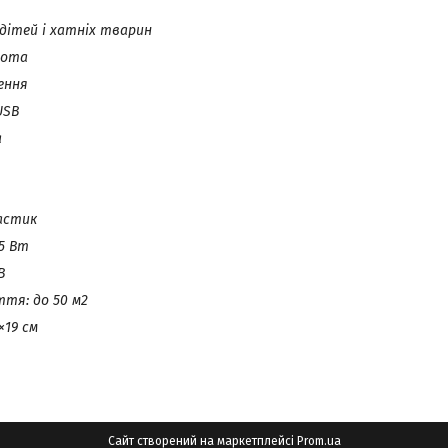
 дітей і хатніх тварин
бота
ення
USB
а
астик
5 Вт
B
тя: до 50 м2
×19 см
Сайт створений на маркетплейсі
Prom.ua