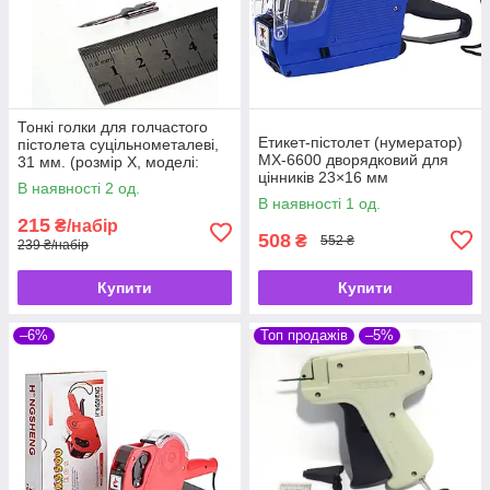
Тонкі голки для голчастого
Етикет-пістолет (нумератор)
пістолета суцільнометалеві,
MX-6600 дворядковий для
31 мм. (розмір X, моделі:
цінників 23×16 мм
Chiba A3802, All-App X)
В наявності 2 од.
В наявності 1 од.
215
₴/набір
508
₴
552 ₴
239 ₴/набір
Купити
Купити
–6%
Топ продажів
–5%