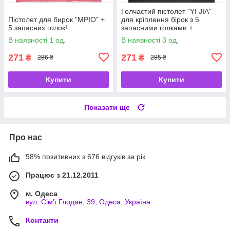
Голчастий пістолет "YI JIA"
Пістолет для бирок "MPIO" +
для кріплення бірок з 5
5 запасних голок!
запасними голками +
биркотримачі 25 мм.
В наявності 1 од.
В наявності 3 од.
271
271
₴
₴
286 ₴
285 ₴
Купити
Купити
Показати ще
Про нас
98% позитивних з 676 відгуків за рік
Працює з 21.12.2011
м. Одеса
вул. Сім'ї Глодан, 39, Одеса, Україна
Контакти