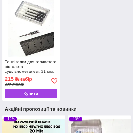
Тонкі голки для голчастого
пістолета
суцільнометалеві, 31 мм.
(розмір X, моделі: Chiba
215
₴/набір
A3802, All-App X)
239 ₴/набір
Купити
Акційні пропозиції та новинки
–12%
–10%