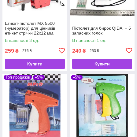
Етикет-пістолет MX 5500
(нумератор) для цінників
Пістолет для бирок QIDA, + 5
етикет стрічки 22х12 мм.
запасних голок
В наявності 3 од.
В наявності 1 од.
259
240
₴
₴
276 ₴
253 ₴
Купити
Купити
Топ продажів
–5%
–5%