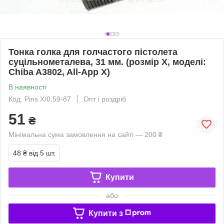
Тонка голка для голчастого пістолета
суцільнометалева, 31 мм. (розмір X, моделі:
Chiba A3802, All-App X)
В наявності
Код: Pins X/0.59-87
Опт і роздріб
51
₴
Мінімальна сума замовлення на сайті — 200 ₴
48 ₴
від 5 шт.
Купити
або
Купити з