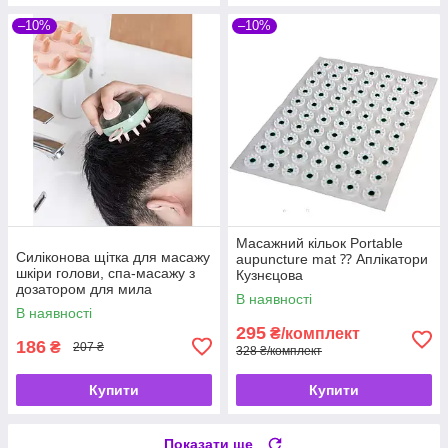
–10%
–10%
Масажний кільок Portable
Силіконова щітка для масажу
aupuncture mat ⁇ Аплікатори
шкіри голови, спа-масажу з
Кузнєцова
дозатором для мила
В наявності
В наявності
295
₴/комплект
186
₴
207 ₴
328 ₴/комплект
Купити
Купити
Показати ще