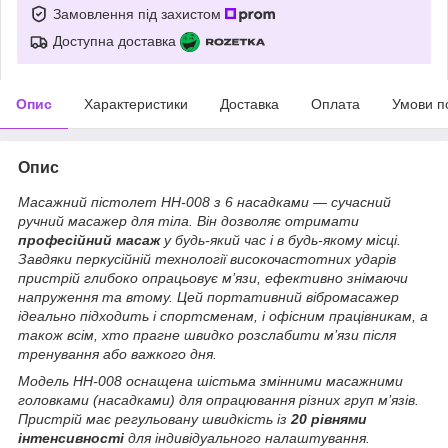
Замовлення під захистом
Доступна доставка
Опис
Характеристики
Доставка
Оплата
Умови п
Опис
Масажний пістолет HH-008 з 6 насадками — сучасний
ручний масажер для тіла. Він дозволяє отримати
професійний масаж
у будь-який час і в будь-якому місці.
Завдяки перкусійній технології високочастотних ударів
пристрій глибоко опрацьовує м’язи, ефективно знімаючи
напруження та втому. Цей портативний вібромасажер
ідеально підходить і спортсменам, і офісним працівникам, а
також всім, хто прагне швидко розслабити м’язи після
тренування або важкого дня.
Модель HH-008 оснащена шістьма змінними масажними
головками (насадками) для опрацювання різних груп м’язів.
Пристрій має регульовану швидкість із
20 рівнями
інтенсивності
для індивідуального налаштування.