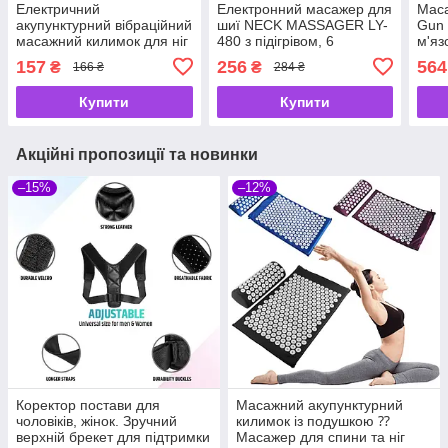
Електричний
Електронний масажер для
Маса
акупунктурний вібраційний
шиї NECK MASSAGER LY-
Gun 
масажний килимок для ніг
480 з підігрівом, 6
м'яз
EMS
режимів, USB
ручн
157
256
564
₴
₴
166 ₴
284 ₴
Купити
Купити
Акційні пропозиції та новинки
–15%
–12%
Коректор постави для
Масажний акупунктурний
чоловіків, жінок. Зручний
килимок із подушкою ⁇
верхній брекет для підтримки
Масажер для спини та ніг