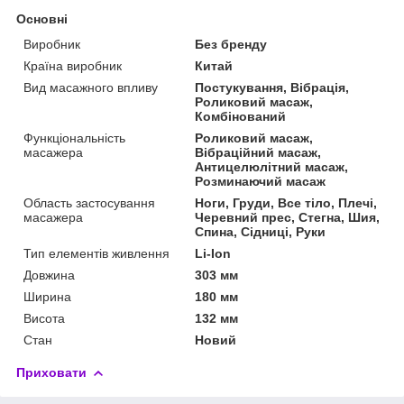
Основні
Виробник
Без бренду
Країна виробник
Китай
Вид масажного впливу
Постукування, Вібрація,
Роликовий масаж,
Комбінований
Функціональність
Роликовий масаж,
масажера
Вібраційний масаж,
Антицелюлітний масаж,
Розминаючий масаж
Область застосування
Ноги, Груди, Все тіло, Плечі,
масажера
Черевний прес, Стегна, Шия,
Спина, Сідниці, Руки
Тип елементів живлення
Li-Ion
Довжина
303 мм
Ширина
180 мм
Висота
132 мм
Стан
Новий
Приховати