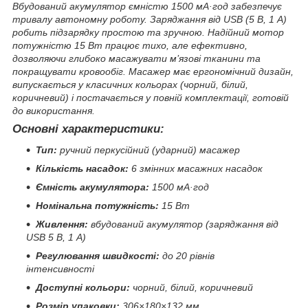
Вбудований акумулятор ємністю 1500 мА·год забезпечує
тривалу автономну роботу. Заряджання від USB (5 В, 1 А)
робить підзарядку простою та зручною. Надійний мотор
потужністю 15 Вт працює тихо, але ефективно,
дозволяючи глибоко масажувати м’язові тканини та
покращувати кровообіг. Масажер має ергономічний дизайн,
випускається у класичних кольорах (чорний, білий,
коричневий) і постачається у повній комплектації, готовій
до використання.
Основні характеристики:
Тип:
ручний перкусійний (ударний) масажер
Кількість насадок:
6 змінних масажних насадок
Ємність акумулятора:
1500 мА·год
Номінальна потужність:
15 Вт
Живлення:
вбудований акумулятор (заряджання від
USB 5 В, 1 A)
Регулювання швидкості:
до 20 рівнів
інтенсивності
Доступні кольори:
чорний, білий, коричневий
Розмір упаковки:
306×180×132 мм