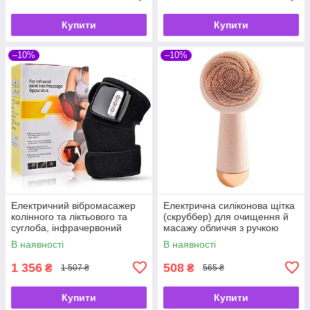
Купити
Купити
–10%
–10%
Електричний вібромасажер
Електрична силіконова щітка
колінного та ліктьового та
(скруббер) для очищення й
суглоба, інфрачервоний
масажу обличчя з ручкою
масажер із підігрівом
В наявності
В наявності
1 356
508
₴
₴
1 507 ₴
565 ₴
Купити
Купити