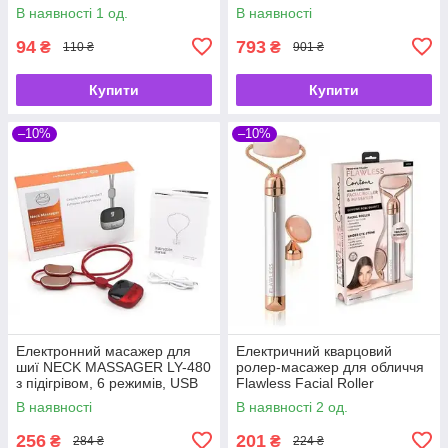
плеча ключиці
OSPORT ⁇ Аплікатор
В наявності 1 од.
В наявності
Кузнєцова
94
793
₴
₴
110 ₴
901 ₴
Купити
Купити
–10%
–10%
Електронний масажер для
Електричний кварцовий
шиї NECK MASSAGER LY-480
ролер-масажер для обличчя
з підігрівом, 6 режимів, USB
Flawless Facial Roller
Massager
В наявності
В наявності 2 од.
256
201
₴
₴
284 ₴
224 ₴