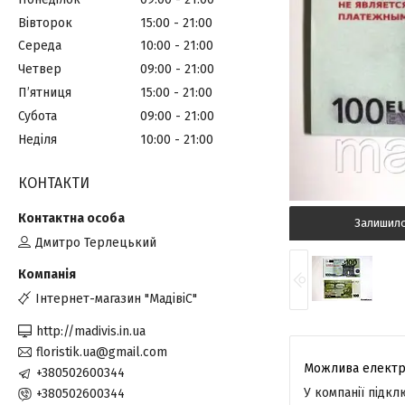
Вівторок
15:00
21:00
Середа
10:00
21:00
Четвер
09:00
21:00
Пʼятниця
15:00
21:00
Субота
09:00
21:00
Неділя
10:00
21:00
КОНТАКТИ
Залишил
Дмитро Терлецький
Інтернет-магазин "МадівіС"
http://madivis.in.ua
floristik.ua@gmail.com
+380502600344
У компанії підк
+380502600344