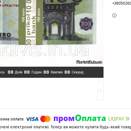
+3805026
0
0
0
0
0
0
0
0
ось
Днів
Годин
Хвилин
Секунд
лючені електронні платежі. Тепер ви можете купити будь-який това