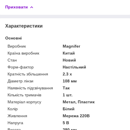
Приховати
Характеристики
Основні
Виробник
Magnifer
Країна виробник
Китай
Стан
Новий
Форм-фактор
Настільний
Кратність збільшення
2.3 х
Діаметр лінзи
108 мм
Наявність підсвічування
Так
Кількість тримачів
1 шт.
Матеріал корпусу
Метал, Пластик
Колір
Білий
Живлення
Мережа 220В
Напруга
5 В
Висота
280 мм