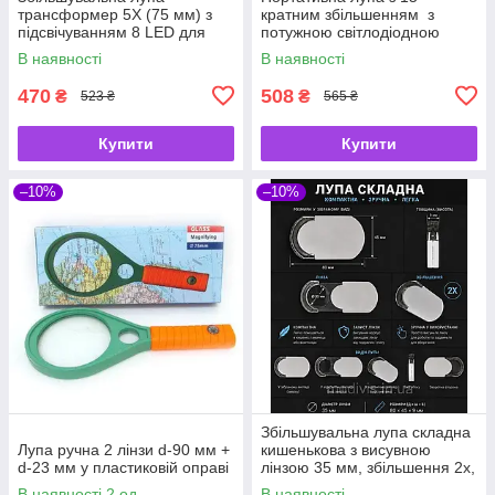
трансформер 5X (75 мм) з
кратним збільшенням з
підсвічуванням 8 LED для
потужною світлодіодною
читання, рукоділля та
підсвіткою + лінійка
В наявності
В наявності
ремонту FS75RC
470
508
₴
₴
523 ₴
565 ₴
Купити
Купити
–10%
–10%
Збільшувальна лупа складна
Лупа ручна 2 лінзи d-90 мм +
кишенькова з висувною
d-23 мм у пластиковій оправі
лінзою 35 мм, збільшення 2x,
розмір 80×45×9 мм
В наявності 2 од.
В наявності