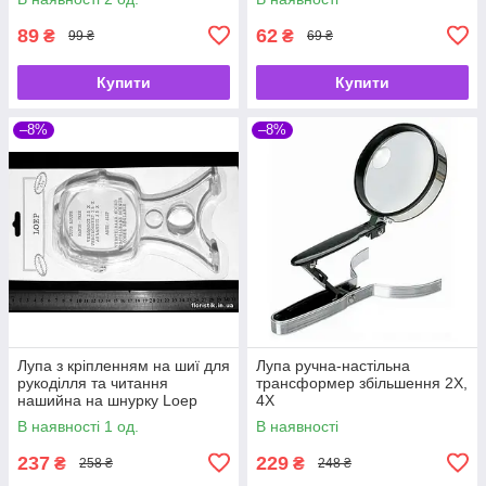
89
62
₴
₴
99 ₴
69 ₴
Купити
Купити
–8%
–8%
Лупа з кріпленням на шиї для
Лупа ручна-настільна
рукоділля та читання
трансформер збільшення 2X,
нашийна на шнурку Loep
4Х
В наявності 1 од.
В наявності
237
229
₴
₴
258 ₴
248 ₴