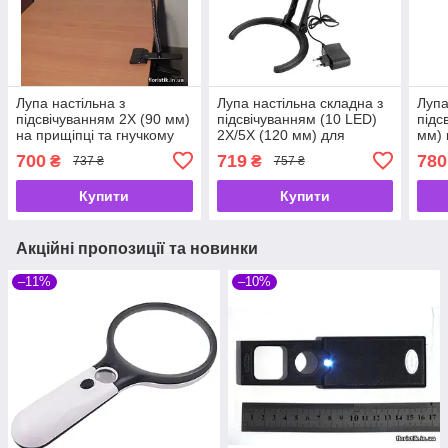
Лупа настільна з
Лупа настільна складна з
Лупа
підсвічуванням 2X (90 мм)
підсвічуванням (10 LED)
підс
на прищіпці та гнучкому
2X/5X (120 мм) для
мм) 
штативі для читання,
читання, рукоділля та
чита
700
719
780
₴
₴
737 ₴
757 ₴
рукоділля та ремонту
ремонту Kromatech
рем
MG15120-A
MG3B-1C
Купити
Купити
Акційні пропозиції та новинки
–11%
–10%