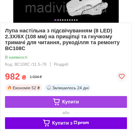
Лупа настільна з підсвічуванням (8 LED)
2.3X/6X (108 мм) на прищіпці та гнучкому
тримачі для читання, рукоділля та ремонту
BC108C
В наявності
Код: BC108C /11.5-78
Роздріб
982
₴
1 034 ₴
Економія
52 ₴
Залишилось
24 дні
Купити
або
Купити з