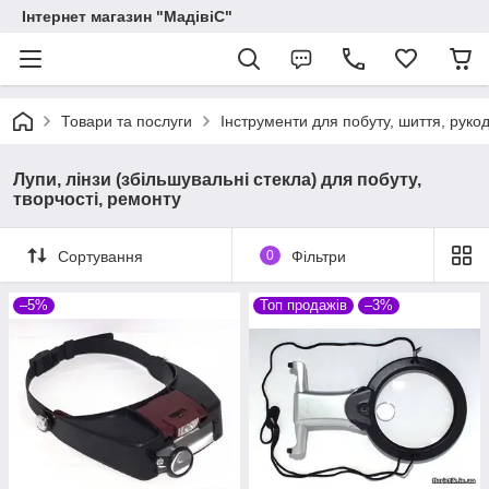
Інтернет магазин "МадівіС"
Товари та послуги
Інструменти для побуту, шиття, руко
Лупи, лінзи (збільшувальні стекла) для побуту,
творчості, ремонту
Сортування
0
Фільтри
–5%
Топ продажів
–3%