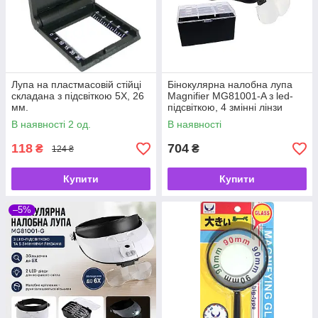
Лупа на пластмасовій стійці
Бінокулярна налобна лупа
складана з підсвіткою 5Х, 26
Magnifier MG81001-A з led-
мм.
підсвіткою, 4 змінні лінзи
(x1,2; х1,8; x2,5; х3,5)
В наявності 2 од.
В наявності
118
704
₴
₴
124 ₴
Купити
Купити
–5%