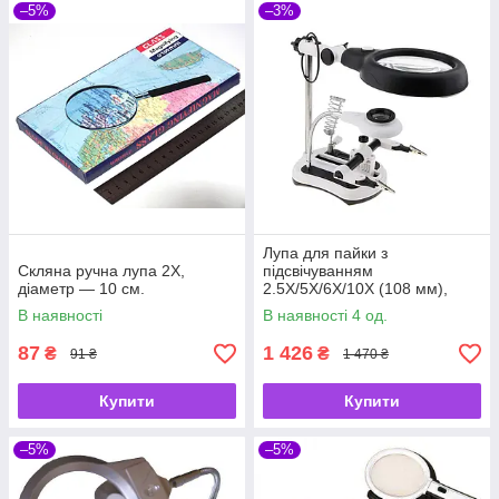
–5%
–3%
Лупа для пайки з
Скляна ручна лупа 2Х,
підсвічуванням
діаметр — 10 см.
2.5X/5X/6X/10X (108 мм),
Третя рука для пайки з
В наявності
В наявності 4 од.
підставкою під паяльник
MG16130-108C
87
1 426
₴
₴
91 ₴
1 470 ₴
Купити
Купити
–5%
–5%