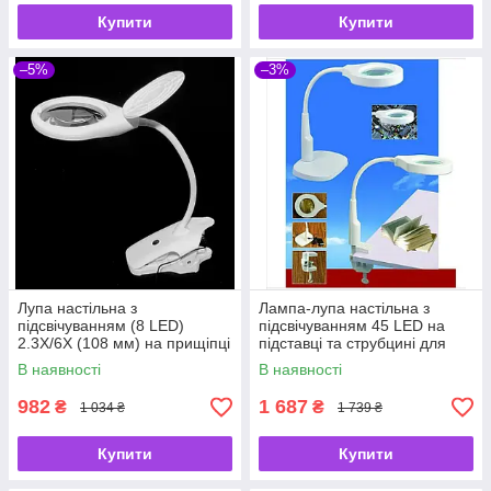
Купити
Купити
–5%
–3%
Лупа настільна з
Лампа-лупа настільна з
підсвічуванням (8 LED)
підсвічуванням 45 LED на
2.3X/6X (108 мм) на прищіпці
підставці та струбцині для
та гнучкому тримачі для
рукоділля, читання та
В наявності
В наявності
читання, рукоділля та
ремонту 9145T
ремонту BC108C
982
1 687
₴
₴
1 034 ₴
1 739 ₴
Купити
Купити