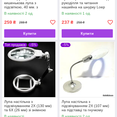
кишенькова лупа з
рукоділля та читання
підсвіткою, 40 мм. з
нашийна на шнурку Loep
детектором валют і
В наявності 2 од.
В наявності 1 од.
ліхтариком
259
237
₴
₴
288 ₴
258 ₴
Купити
Купити
Топ продажів
–5%
–5%
Лупа настільна з
Лупа настільна з
підсвічуванням 2X (130 мм)
підсвічуванням 2X (107 мм)
та 6X (26 мм) зі знімною
на підставці та гнучкому
розмірною рамкою — для
тримачі для читання,
В наявності
В наявності 2 од.