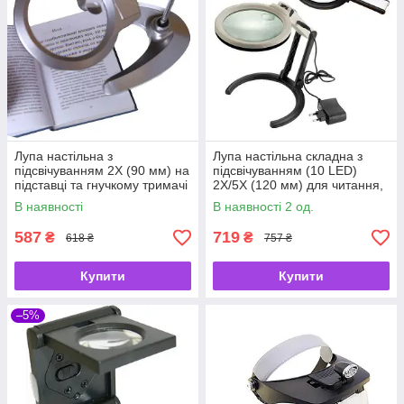
Лупа настільна з
Лупа настільна складна з
підсвічуванням 2X (90 мм) на
підсвічуванням (10 LED)
підставці та гнучкому тримачі
2X/5X (120 мм) для читання,
для рукоділля, читання та
рукоділля та ремонту
В наявності
В наявності 2 од.
ремонту MG4B-8
Kromatech MG3B-1C
587
719
₴
₴
618 ₴
757 ₴
Купити
Купити
–5%