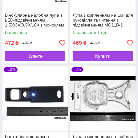
Бінокулярна налобна лупа з
Лупа з кріпленням на шиї для
LED-підсвічуванням
рукоділля та читання з
1,5X/3X/8,5X/10X з моноклем
підсвічуванням MG11B-1
для ремонту, рукоділля та
В наявності
В наявності 1 од.
читання MG81007-A
472
469
₴
₴
497 ₴
483 ₴
Купити
Купити
–10%
–8%
Багатофункціональна
Лупа з кріпленням на шиї для