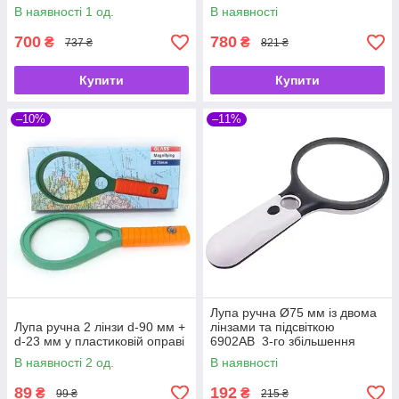
для читання, рукоділля та
рукоділля та ремонту
В наявності 1 од.
В наявності
ремонту MG15120-A
MG15124-C
700
780
₴
₴
737 ₴
821 ₴
Купити
Купити
–10%
–11%
Лупа ручна Ø75 мм із двома
Лупа ручна 2 лінзи d-90 мм +
лінзами та підсвіткою
d-23 мм у пластиковій оправі
6902AB 3-го збільшення
В наявності 2 од.
В наявності
89
192
₴
₴
99 ₴
215 ₴