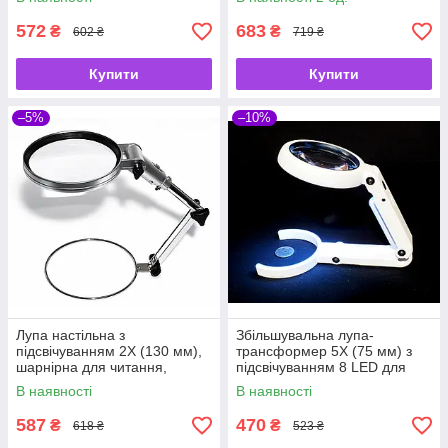
читання, рукоділля та
рукоділля та ремонту MG5B-
ремонту MG3B-1A
4
572
683
₴
₴
602 ₴
719 ₴
Купити
Купити
–5%
–10%
Лупа настільна з
Збільшувальна лупа-
підсвічуванням 2X (130 мм),
трансформер 5X (75 мм) з
шарнірна для читання,
підсвічуванням 8 LED для
рукоділля та ремонту
читання, рукоділля та
В наявності
В наявності
MG83024-2
ремонту FS75RC
587
470
₴
₴
618 ₴
523 ₴