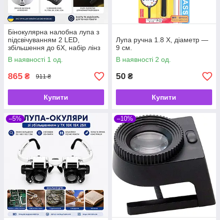
Бінокулярна налобна лупа з
підсвічуванням 2 LED,
Лупа ручна 1.8 Х, діаметр —
збільшення до 6X, набір лінз
9 см.
1X/1,5X/2X/2,5X/3,5X
В наявності 1 од.
В наявності 2 од.
MG81001-G
865
50
₴
₴
911 ₴
Купити
Купити
–5%
–10%