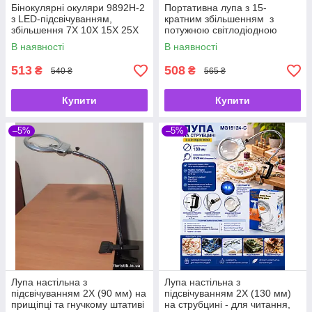
Бінокулярні окуляри 9892H-2
Портативна лупа з 15-
з LED-підсвічуванням,
кратним збільшенням з
збільшення 7X 10X 15X 25X
потужною світлодіодною
підсвіткою + лінійка
В наявності
В наявності
513
508
₴
₴
540 ₴
565 ₴
Купити
Купити
–5%
–5%
Лупа настільна з
Лупа настільна з
підсвічуванням 2X (90 мм) на
підсвічуванням 2X (130 мм)
прищіпці та гнучкому штативі
на струбцині - для читання,